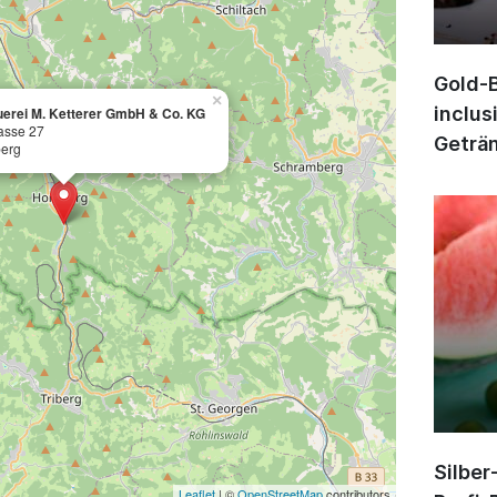
Gold-B
×
inclus
uerei M. Ketterer GmbH & Co. KG
asse 27
Geträn
erg
Silber
Leaflet
| ©
OpenStreetMap
contributors