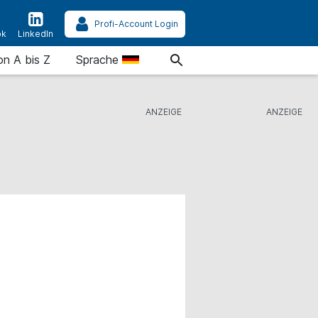
Profi-Account Login
ok
LinkedIn
on A bis Z
Sprache