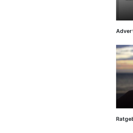
Advert
Ratge