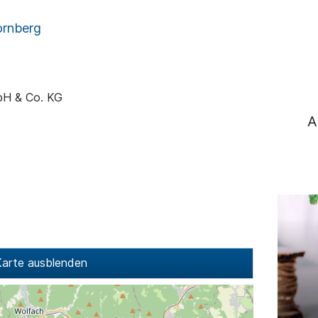
rnberg
mbH & Co. KG
A
arte ausblenden