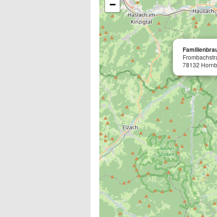
−
Familienbra
Frombachstr
78132 Hornb