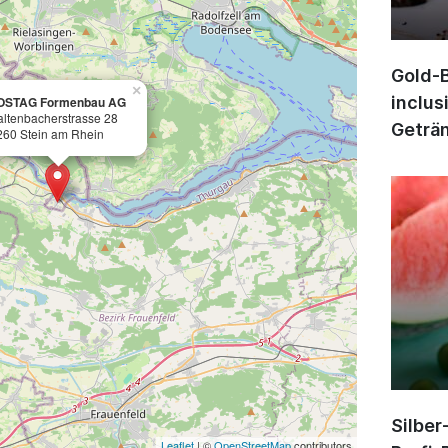
Gold-B
×
inclus
OSTAG Formenbau AG
altenbacherstrasse 28
Geträn
260 Stein am Rhein
Silber
Leaflet
| ©
OpenStreetMap
contributors