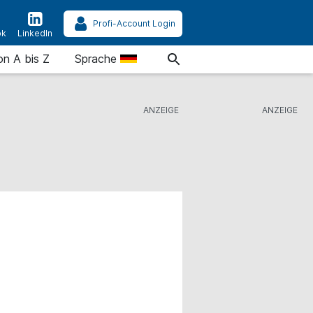
Profi-Account Login
ok
LinkedIn
on A bis Z
Sprache