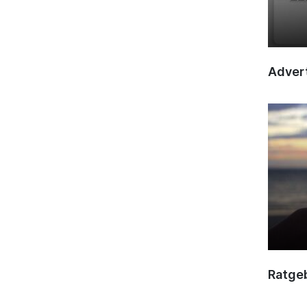
Advert
Ratge