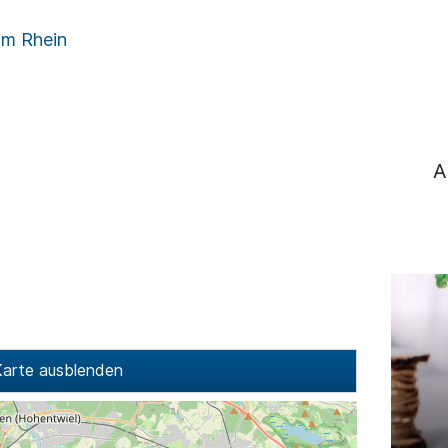
am Rhein
A
arte ausblenden