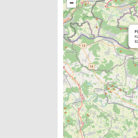
−
F
K
8