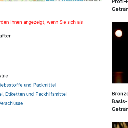
Profi-
Geträn
den Ihnen angezeigt, wenn Sie sich als
after
trie
riebsstoffe und Packmittel
Bronze
l, Etiketten und Packhilfsmittel
Basis-
Verschlüsse
Geträn