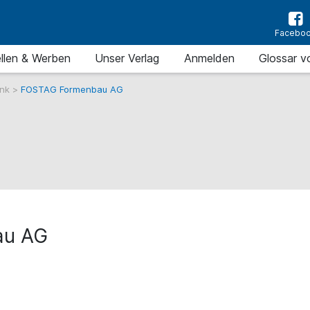
Facebo
llen & Werben
Unser Verlag
Anmelden
Glossar v
ank
>
FOSTAG Formenbau AG
au AG