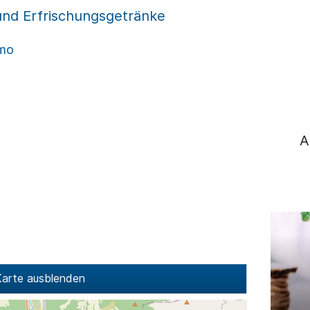
und Erfrischungsgetränke
mo
A
arte ausblenden