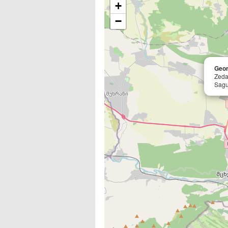
+
−
Geor
Zeda
Sag