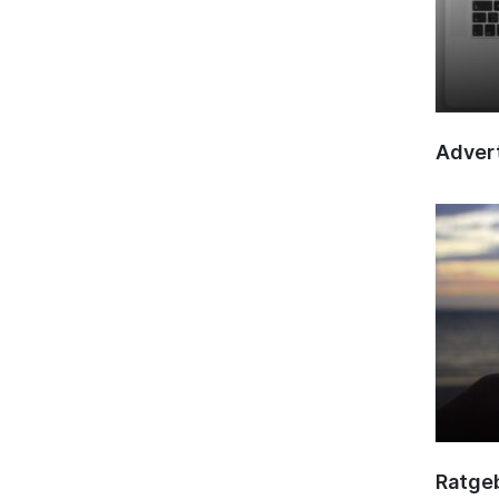
Advert
Ratge