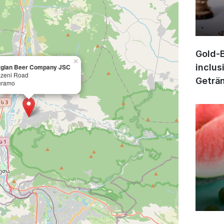
Gold-B
×
inclus
gian Beer Company JSC
zeni Road
Geträn
uramo