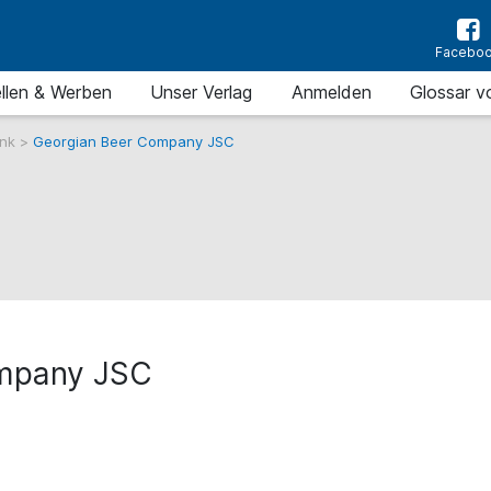
Facebo
llen & Werben
Unser Verlag
Anmelden
Glossar v
ank
>
Georgian Beer Company JSC
ompany JSC