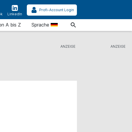
Profi-Account Login
ok
LinkedIn
on A bis Z
Sprache