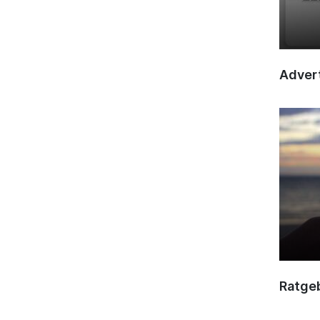
Advert
Ratge