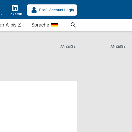
Profi-Account Login
ok
LinkedIn
on A bis Z
Sprache