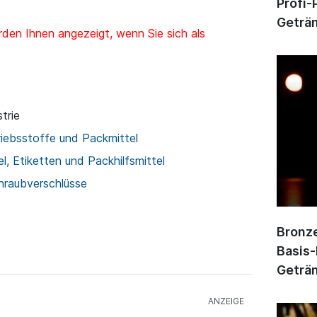
Profi-
Geträn
den Ihnen angezeigt, wenn Sie sich als
trie
riebsstoffe und Packmittel
l, Etiketten und Packhilfsmittel
hraubverschlüsse
Bronze
Basis-
Geträn