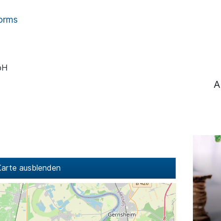
orms
bH
A
arte ausblenden