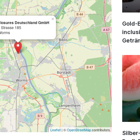
×
Closures Deutschland GmbH
Gold-B
 Strasse 185
inclus
Worms
Geträn
Leaflet
| ©
OpenStreetMap
contributors
Silber