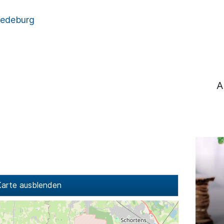
iedeburg
A
arte ausblenden