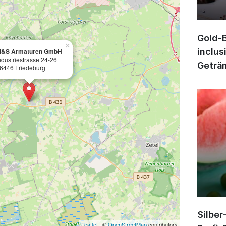
Gold-B
×
inclus
&S Armaturen GmbH
ndustriestrasse 24-26
Geträn
6446 Friedeburg
Silber
Leaflet
| ©
OpenStreetMap
contributors