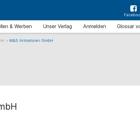
Facebo
llen & Werben
Unser Verlag
Anmelden
Glossar v
ank
>
M&S Armaturen GmbH
GmbH