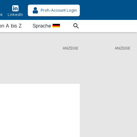
Profi-Account Login
ok
LinkedIn
on A bis Z
Sprache