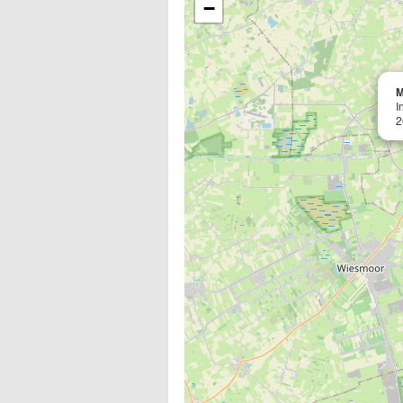
−
M
I
2