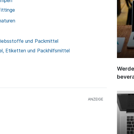
umpen
ittinge
maturen
riebsstoffe und Packmittel
l, Etiketten und Packhilfsmittel
Werden
bever