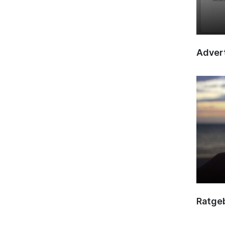
Advert
Ratge