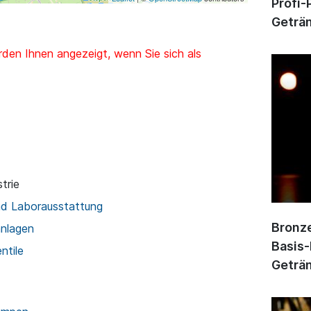
Profi-
Geträn
den Ihnen angezeigt, wenn Sie sich als
trie
nd Laborausstattung
Bronze
anlagen
Basis-
ntile
Geträn