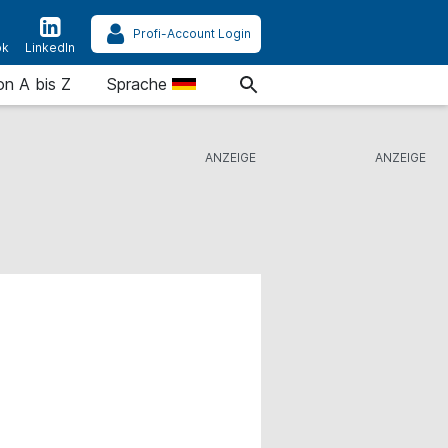
Profi-Account Login
ok
LinkedIn
on A bis Z
Sprache