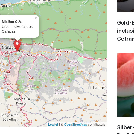
×
Misifon C.A.
Gold-B
Urb. Las Mercedes
inclus
Caracas
Geträn
Leaflet
| ©
OpenStreetMap
contributors
Silber