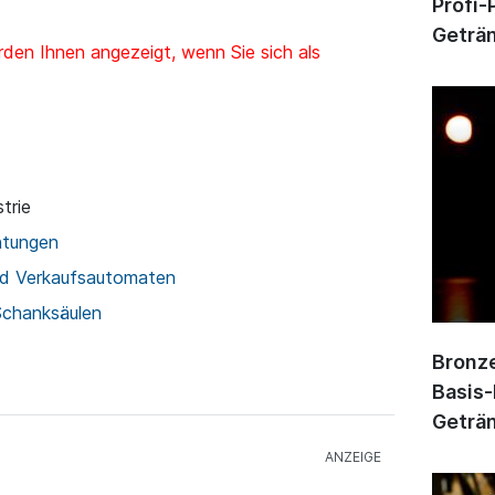
Profi-
Geträn
den Ihnen angezeigt, wenn Sie sich als
trie
htungen
nd Verkaufsautomaten
 Schanksäulen
Bronze
Basis-
Geträn