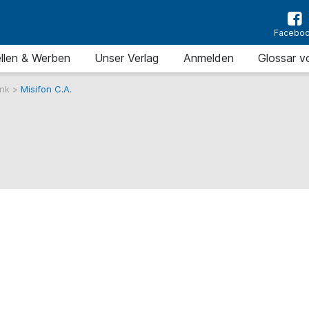
Facebo
llen & Werben
Unser Verlag
Anmelden
Glossar v
ank
>
Misifon C.A.