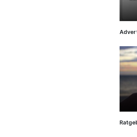
Advert
Ratge