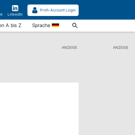
Profi-Account Login
ok
LinkedIn
on A bis Z
Sprache