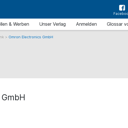
Facebo
llen & Werben
Unser Verlag
Anmelden
Glossar v
ank
>
Omron Electronics GmbH
s GmbH