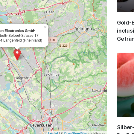
Gold-B
×
inclus
n Electronics GmbH
abeth-Selbert-Strasse 17
Geträn
4 Langenfeld (Rheinland)
Silber
Leaflet
| ©
OpenStreetMap
contributors