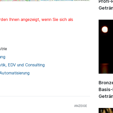
Profi-
Geträn
den Ihnen angezeigt, wenn Sie sich als
trie
ung
stik, EDV und Consulting
 Automatisierung
Bronze
Basis-
Geträn