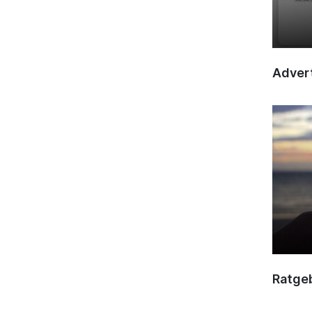
Advert
Ratge