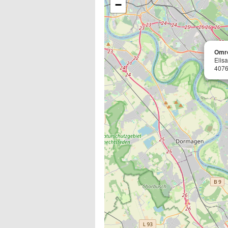
−
Omro
Elis
4076