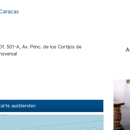
Caracas
f. 501-A, Av. Princ. de los Cortijos de
A
nsversal
arte ausblenden