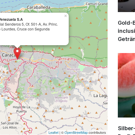
×
enezuela S.A
Gold-B
al Senderos 5, Of. 501-A, Av. Princ.
de Lourdes, Cruce con Segunda
inclus
Geträn
Silber
Leaflet
| ©
OpenStreetMap
contributors