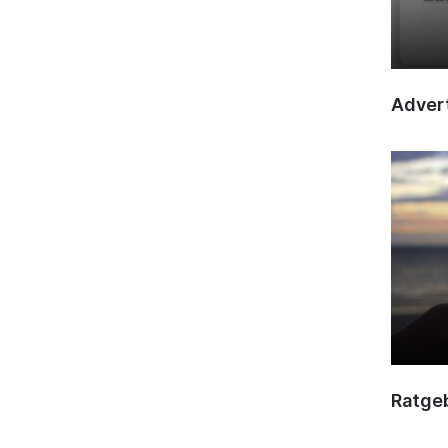
Advert
Ratge