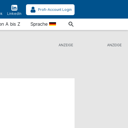
Profi-Account Login
ok
LinkedIn
on A bis Z
Sprache