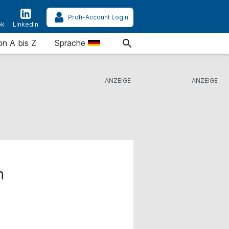
Profi-Account Login
ok
LinkedIn
on A bis Z
Sprache
n