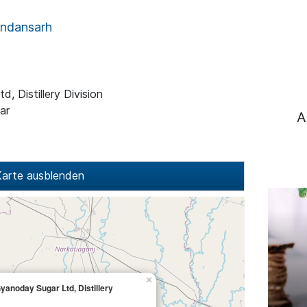
andansarh
, Distillery Division
ar
A
arte ausblenden
×
yanoday Sugar Ltd, Distillery