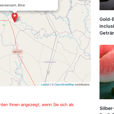
Nandansarh, Bihar
Gold-B
inclus
Geträn
Leaflet
| ©
OpenStreetMap
contributors
den Ihnen angezeigt, wenn Sie sich als
Silber