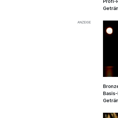
Profi-
Geträn
Bronze
Basis-
Geträn