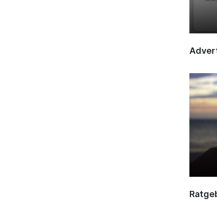
Advert
Ratge