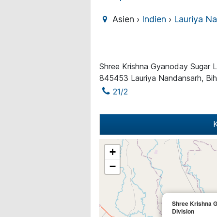
Asien ›
Indien
›
Lauriya N
Shree Krishna Gyanoday Sugar Ltd
845453 Lauriya Nandansarh, Bih
21/2
K
+
−
Shree Krishna G
Division