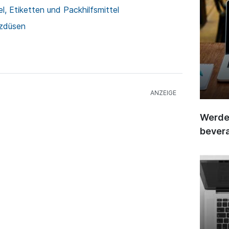
l, Etiketten und Packhilfsmittel
tzdüsen
Werden
bever