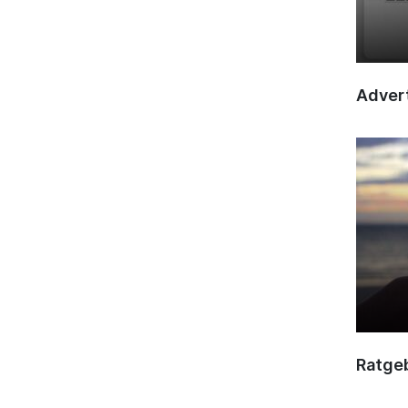
Advert
Ratge