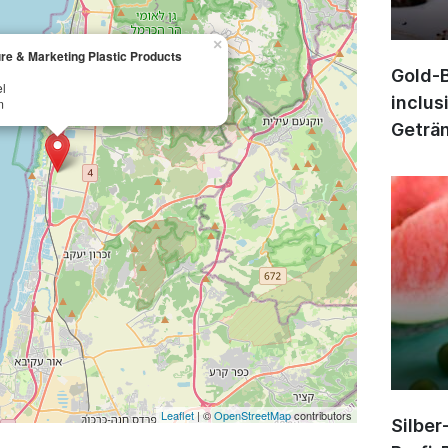
×
re & Marketing Plastic Products
Gold-B
l
inclus
m
Geträn
Leaflet
| ©
OpenStreetMap
contributors
Silber