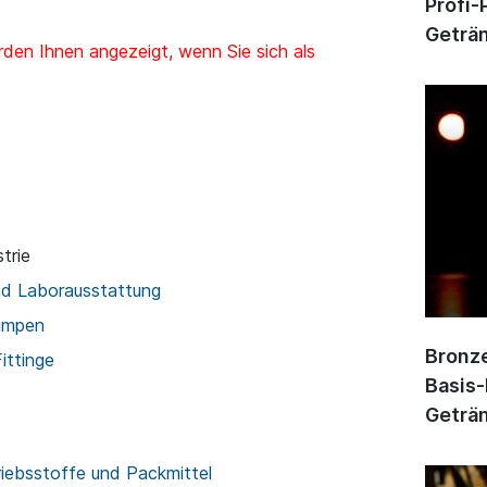
Profi-
Geträn
den Ihnen angezeigt, wenn Sie sich als
trie
nd Laborausstattung
umpen
Bronze
ittinge
Basis-
Geträn
riebsstoffe und Packmittel