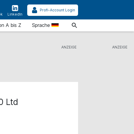
Profi-Account Login
ok
LinkedIn
on A bis Z
Sprache
0 Ltd