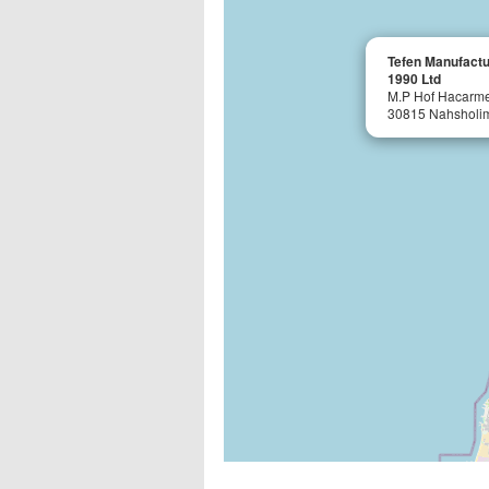
Tefen Manufactu
1990 Ltd
M.P Hof Hacarme
30815 Nahsholi