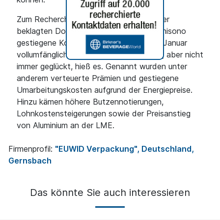
Zum Recherchezeitpunkt Mitte Dezember
beklagten Dosen- und Tubenhersteller unisono
gestiegene Kosten. Der Druck, diese ab Januar
vollumfänglich weiterzureichen, sei hoch, aber nicht
immer geglückt, hieß es. Genannt wurden unter
anderem verteuerte Prämien und gestiegene
Umarbeitungskosten aufgrund der Energiepreise.
Hinzu kämen höhere Butzennotierungen,
Lohnkostensteigerungen sowie der Preisanstieg
von Aluminium an der LME.
Firmenprofil:
"EUWID Verpackung", Deutschland,
Gernsbach
Das könnte Sie auch interessieren