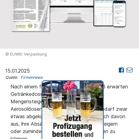
© EUWID Verpackung
15.01.2025
Quelle:
Firmennews
+
Nach einem für sie enttäuschenden 2023 erwarten
Getränkedosenhersteller dieses Mal
Mengensteigerungen. In den Segmenten
Aerosoldosen und Tuben hat sich der Bedarf zwar
etwas abgekühlt. Anbieter gingen dennoch davon
aus, ihre Absätze im Gesamtjahr 2024 steigern
oder zumindest auf Vorjahresniveau halten zu
können.