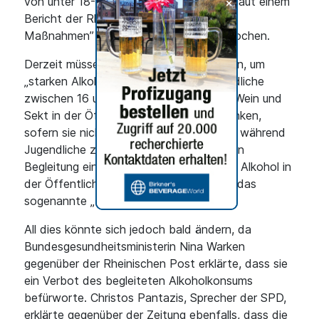
+
von unter 18-Jährigen ins Visier und hat laut einem
Bericht der Rheinischen Post „konkrete
Maßnahmen” zu dessen Senkung versprochen.
Derzeit müssen Sie zwar 18 Jahre alt sein, um
„starken Alkohol” zu kaufen, aber Jugendliche
zwischen 16 und 18 Jahren dürfen Bier, Wein und
Sekt in der Öffentlichkeit kaufen und trinken,
sofern sie nicht sichtbar betrunken sind, während
Jugendliche zwischen 14 und 16 Jahren in
Begleitung eines Erziehungsberechtigten Alkohol in
der Öffentlichkeit konsumieren dürfen – das
sogenannte „begleitete Trinken”.
All dies könnte sich jedoch bald ändern, da
Bundesgesundheitsministerin Nina Warken
gegenüber der Rheinischen Post erklärte, dass sie
ein Verbot des begleiteten Alkoholkonsums
befürworte. Christos Pantazis, Sprecher der SPD,
erklärte gegenüber der Zeitung ebenfalls, dass die