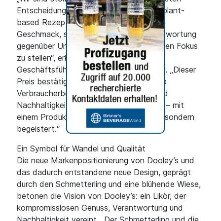
Entscheidung bei Dooley’s auf eine rein plant-
based Rezeptur zu setzen, nicht nur den
Geschmack, sondern auch unsere Verantwortung
gegenüber Umwelt und Gesellschaft in den Fokus
zu stellen“, erklärt Philipp Fellmann,
Geschäftsführer von WALDEMAR BEHN. „Dieser
Preis bestätigt unseren Ansatz, moderne
Verbraucherbedürfnisse nach Genuss und
Nachhaltigkeit gleichermaßen zu erfüllen – mit
einem Produkt, das nicht nur überzeugt, sondern
begeistert.“
Ein Symbol für Wandel und Qualität
Die neue Markenpositionierung von Dooley’s und
das dadurch entstandene neue Design, geprägt
durch den Schmetterling und eine blühende Wiese,
betonen die Vision von Dooley’s: ein Likör, der
kompromisslosen Genuss, Verantwortung und
Nachhaltigkeit vereint. „Der Schmetterling und die