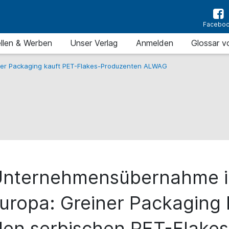
Facebo
llen & Werben
Unser Verlag
Anmelden
Glossar v
ner Packaging kauft PET-Flakes-Produzenten ALWAG
Unternehmensübernahme i
uropa: Greiner Packaging 
den serbischen PET-Flakes