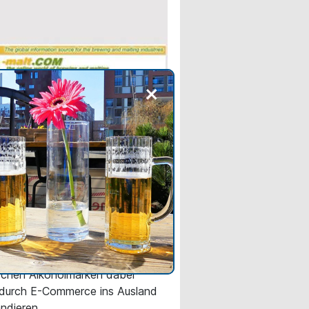
+
INE NEWS
 Branchenverband fordert
ere Regulierung des
-Verkaufs von Spirituosen
rce-Plattformen sollen kleinere
ler stärker unterstützen und
schen Alkoholmarken dabei
 durch E-Commerce ins Ausland
ndieren.