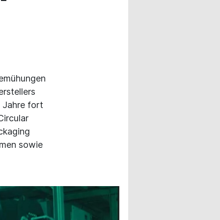
sbemühungen
rstellers
 Jahre fort
ircular
ckaging
ehmen sowie