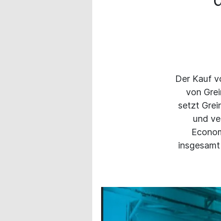
Der Kauf v
von Grei
setzt Grei
und ve
Econom
insgesamt 