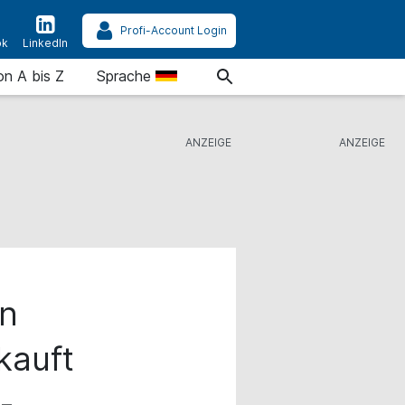
Profi-Account Login
ok
LinkedIn
on A bis Z
Sprache
n
kauft
-