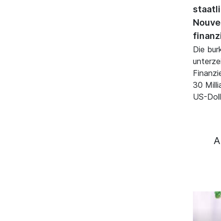
staatl
Nouvel
finanz
Die bur
unterze
Finanzi
30 Mill
US-Doll
A