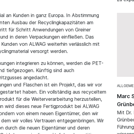
rial an Kunden in ganz Europa. In Abstimmung
anten Ausbau der Recyclingkapazitäten am
ritt für Schritt Anwendungen von Greiner
und in deren Verpackungen einfließen. Das
 Kunden von ALWAG weiterhin verlässlich mit
lingmaterial versorgt werden.
kungen integrieren zu können, werden die PET-
nd tiefgezogen. Künftig sind auch
itzgusses angedacht.
gen und Flaschen ist ein Projekt, das wir vor
ALLGEME
n gestartet haben. Ein vollständig aus recyceltem
Marc S
dukt für die Weiterverarbeitung herzustellen,
Grünb
Nun wird dieses neue Fertigprodukt bei ALWAG
Mit Dr.
sondern von einem neuen Eigentümer, den wir
Grünbec
 dem wir volles Vertrauen entgegenbringen. Wir
Führung
ion durch die neuen Eigentümer und deren
wissens