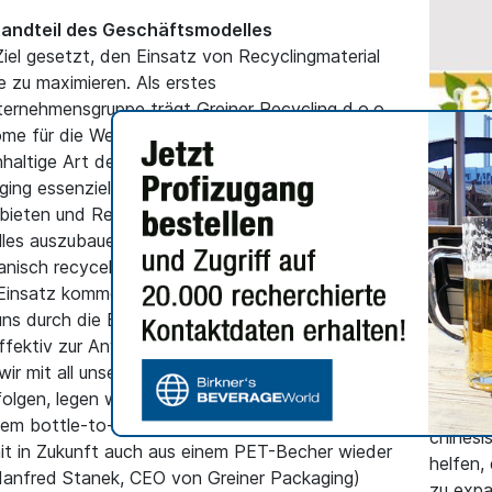
standteil des Geschäftsmodelles
iel gesetzt, den Einsatz von Recyclingmaterial
e zu maximieren. Als erstes
ernehmensgruppe trägt Greiner Recycling d.o.o.
öme für die Weiterverarbeitung durch Greiner
haltige Art der Rückwärtsintegration sichert
ging essenziell sind, um Kunden auch in Zukunft
bieten und Recycling als integrativen
les auszubauen.
ALLGEME
anisch recycelte Material, das für
insatz kommen kann. Wir sind vom Potenzial
China:
ns durch die Erweiterung unserer Kompetenz
streng
 effektiv zur Anwendung zu bringen. Im Sinne
Online
wir mit all unseren geschäftlichen
E-Comme
lgen, legen wir natürlich besonderes
Herstel
em bottle-to-bottle-stream weitere r-PET
chinesi
t in Zukunft auch aus einem PET-Becher wieder
helfen,
anfred Stanek, CEO von Greiner Packaging)
zu expa