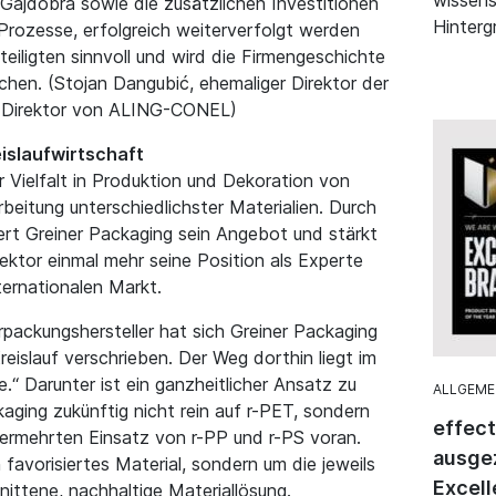
jdobra sowie die zusätzlichen Investitionen
Hinterg
Prozesse, erfolgreich weiterverfolgt werden
Beteiligten sinnvoll und wird die Firmengeschichte
chen. (Stojan Dangubić, ehemaliger Direktor der
 Direktor von ALING-CONEL)
eislaufwirtschaft
r Vielfalt in Produktion und Dekoration von
beitung unterschiedlichster Materialien. Durch
itert Greiner Packaging sein Angebot und stärkt
tor einmal mehr seine Position als Experte
ternationalen Markt.
erpackungshersteller hat sich Greiner Packaging
reislauf verschrieben. Der Weg dorthin liegt im
.“ Darunter ist ein ganzheitlicher Ansatz zu
ALLGEME
aging zukünftig nicht rein auf r-PET, sondern
effec
n vermehrten Einsatz von r-PP und r-PS voran.
ausgez
 favorisiertes Material, sondern um die jeweils
Excell
ittene, nachhaltige Materiallösung.