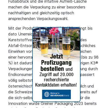
Fußabdruck und die intuitive Aufreiß-Lasche
machen die Verpackung zu einer besonders
nachhaltigen und gleichzeitig optisch
ansprechenden Verpackungswahl.
Mit der Produktinnovation K3® r100 gelingt bis
+
dato Unerreichtes: Kartonwickel und
Kunststoffverpackung werden während des
Abfall-Entsorgungsprozesses ohne menschliches
Einwirken voneinander getrennt. Das Erreichen
einer hervorragenden Recyclingfähigkeit (bis zu 98
%) ist dadurch nicht – wie bei allen bisherigen K3®
Verpackungen – von der korrekten Trennung durch
Endkonsument:innen abhängig, sondern passiert
völlig selbstständig. Kunden wie das
österreichische Unternehmen Berglandmilch und
die Schweizer Molkerei Forster setzen bereits auf
die sich-selbst-trennende Verpackung. Für die
Innovation wurde Greiner Packaging 2023 bereits