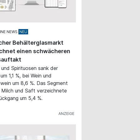
INE NEWS
cher Behälterglasmarkt
ichnet einen schwächeren
sauftakt
r und Spirituosen sank der
um 1,1 %, bei Wein und
wein um 8,6 %. Das Segment
 Milch und Saft verzeichnete
ückgang um 5,4 %.