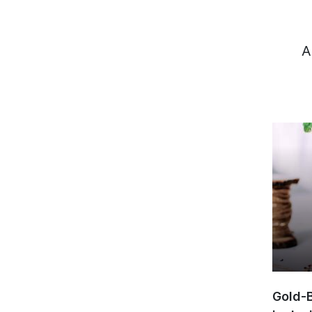
A
Gold-B