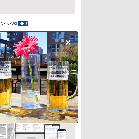
INE NEWS
: Bierlieferungen in Zypern
+
im Mai um 2,4 % zurück
 beliefen sich die gesamten
ferungen im Mai 2026 auf
49 Liter, verglichen mit
08 Litern im Mai 2025, was
ückgang von 2,4 % entspricht.