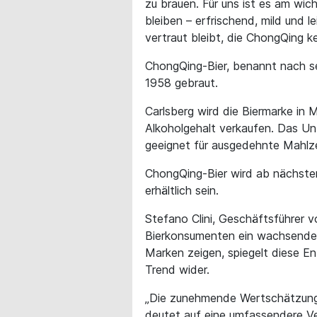
zu brauen. Für uns ist es am wic
bleiben – erfrischend, mild und 
vertraut bleibt, die ChongQing k
ChongQing-Bier, benannt nach se
1958 gebraut.
Carlsberg wird die Biermarke in 
Alkoholgehalt verkaufen. Das Un
geeignet für ausgedehnte Mahlze
ChongQing-Bier wird ab nächste
erhältlich sein.
Stefano Clini, Geschäftsführer v
Bierkonsumenten ein wachsendes
Marken zeigen, spiegelt diese E
Trend wider.
„Die zunehmende Wertschätzung f
deutet auf eine umfassendere Ve