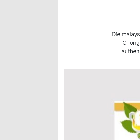
Die malays
ChongQ
„authen