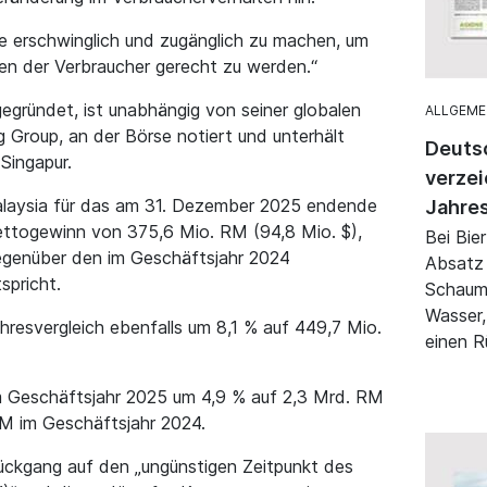
rke erschwinglich und zugänglich zu machen, um
en der Verbraucher gerecht zu werden.“
egründet, ist unabhängig von seiner globalen
ALLGEME
g Group, an der Börse notiert und unterhält
Deuts
Singapur.
verze
alaysia für das am 31. Dezember 2025 endende
Jahre
ettogewinn von 375,6 Mio. RM (94,8 Mio. $),
Bei Bie
egenüber den im Geschäftsjahr 2024
Absatz 
spricht.
Schaum
Wasser,
hresvergleich ebenfalls um 8,1 % auf 449,7 Mio.
einen R
m Geschäftsjahr 2025 um 4,9 % auf 2,3 Mrd. RM
RM im Geschäftsjahr 2024.
ückgang auf den „ungünstigen Zeitpunkt des