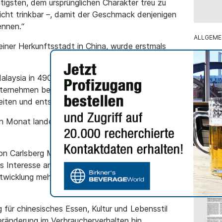
htigsten, dem ursprünglichen Charakter treu zu
leicht trinkbar –, damit der Geschmack denjenigen
ennen.“
ALLGEME
iner Herkunftsstadt in China, wurde erstmals
Zypern
gehen 
Malaysia in 490-ml-Dosen mit 3,8 %
Konkret
ternehmen beschreibt die Marke als „gut
Bierlie
iten und entspannte gesellige Anlässe“.
4.389.6
4.497.6
n Monat landesweit in 99 Speedmart-Filialen
einem R
on Carlsberg Malaysia, sagte: „Da malaysische
 Interesse an authentischen chinesischen
ntwicklung mehr als nur einen vorübergehenden
ür chinesisches Essen, Kultur und Lebensstil
ränderung im Verbraucherverhalten hin.