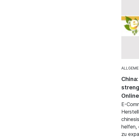
ALLGEME
China:
streng
Online
E-Comme
Herstel
chinesi
helfen,
zu expa