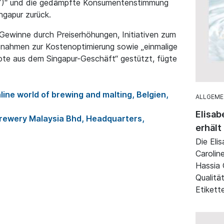
NY)“ und die gedämpfte Konsumentenstimmung
ngapur zurück.
 Gewinne durch Preiserhöhungen, Initiativen zum
ahmen zur Kostenoptimierung sowie „einmalige
e aus dem Singapur-Geschäft“ gestützt, fügte
line world of brewing and malting, Belgien,
ALLGEME
Elisab
rewery Malaysia Bhd, Headquarters,
erhält
Die Eli
Carolin
Hassia 
Qualitä
Etikett