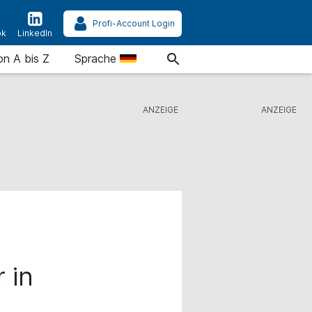
Profi-Account Login
ok
LinkedIn
on A bis Z
Sprache
 in