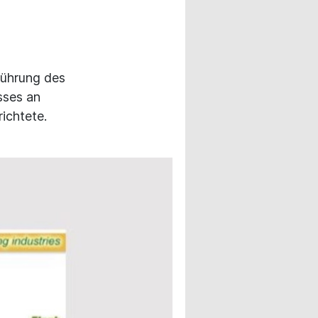
führung des
sses an
ichtete.