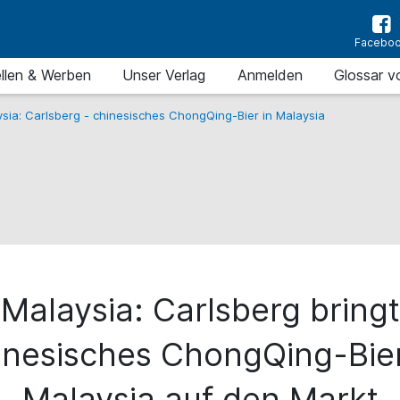
Facebo
llen & Werben
Unser Verlag
Anmelden
Glossar v
sia: Carlsberg - chinesisches ChongQing-Bier in Malaysia
Malaysia: Carlsberg bringt
inesisches ChongQing-Bier
Malaysia auf den Markt