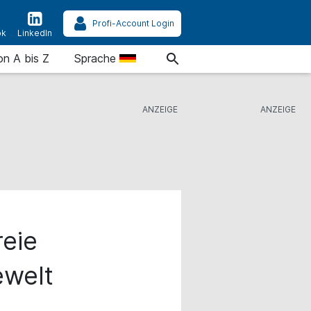
Profi-Account Login
ok
LinkedIn
on A bis Z
Sprache
eie
ewelt