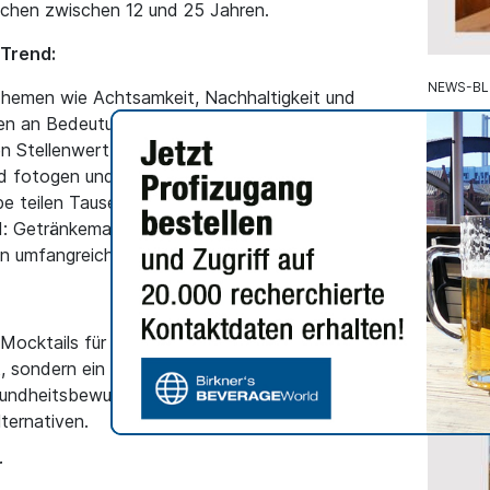
chen zwischen 12 und 25 Jahren.
 Trend:
NEWS-B
Themen wie Achtsamkeit, Nachhaltigkeit und
 an Bedeutung. Alkohol verliert als Symbol für
Der Ma
n Stellenwert.
Wande
ind fotogen und "instagrammable". Unter
Kultur
e teilen Tausende ihre bunten Kreationen.
Alles ü
d: Getränkemarken entwickeln eigene Mocktail-
Anfänge
 in umfangreiche alkoholfreie Karten.
Erfahre
Eichmaß
bayeris
ocktails für sich entdeckt. Für sie sind die
cht, sondern ein bewusstes Statement. Auch
undheitsbewusste Menschen aller Altersgruppen
ternativen.
r