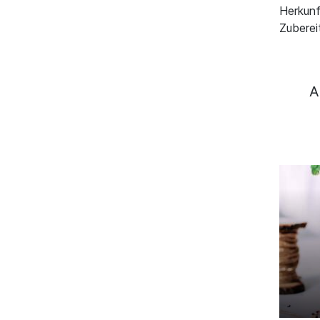
Herkunf
Zuberei
A