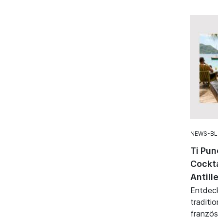
NEWS-B
Ti Pun
Cockta
Antill
Entdeck
traditi
französ