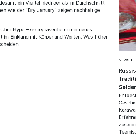
esamt ein Viertel niedriger als im Durchschnitt
en wie der "Dry January" zeigen nachhaltige
scher Hype – sie repräsentieren ein neues
 im Einklang mit Körper und Werten. Was früher
scheiden.
NEWS-B
Russi
Tradit
Seide
Entdeck
Geschic
Karawa
Erfahre
Zusamm
Teemis