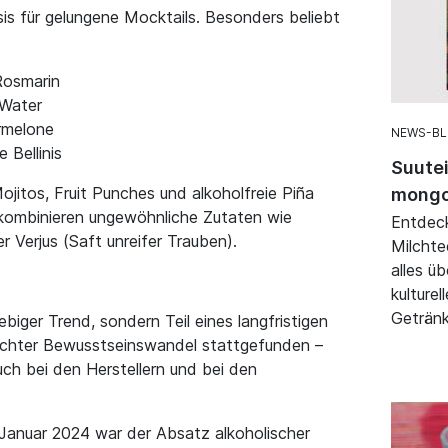
sis für gelungene Mocktails. Besonders beliebt
Rosmarin
 Water
rmelone
NEWS-B
e Bellinis
Suutei
ojitos, Fruit Punches und alkoholfreie Piña
mongo
 kombinieren ungewöhnliche Zutaten wie
Entdeck
 Verjus (Saft unreifer Trauben).
Milchte
alles ü
kulture
Getränk
biger Trend, sondern Teil eines langfristigen
 echter Bewusstseinswandel stattgefunden –
ch bei den Herstellern und bei den
 Januar 2024 war der Absatz alkoholischer