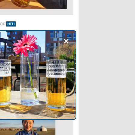
LOG
ßkrug: Tradition und
+
l eines bayerischen
guts
ber den Maßkrug: Von tönernen
n bis zum modernen Glaskrug.
n Sie mehr über Materialien,
e und die Verbreitung des
chen Kulturguts.