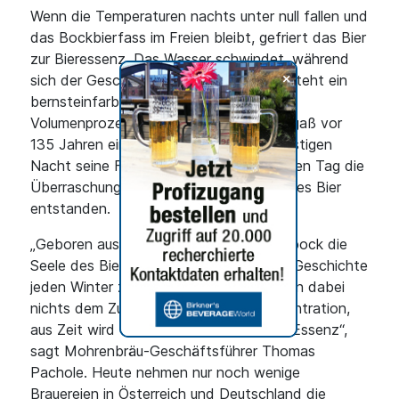
Wenn die Temperaturen nachts unter null fallen und
das Bockbierfass im Freien bleibt, gefriert das Bier
zur Bieressenz. Das Wasser schwindet, während
+
sich der Geschmack verdichtet. So entsteht ein
bernsteinfarbenes Bier mit stolzen 10
Volumenprozent. Der Legende nach vergaß vor
135 Jahren ein müder Brauer in einer frostigen
Nacht seine Fässer draußen. Am nächsten Tag die
Überraschung: dank Eis war ein legendäres Bier
entstanden.
„Geboren aus Kälte und Zeit, ist der Eisbock die
Seele des Bieres. Wir erwecken die alte Geschichte
jeden Winter zum Leben – und überlassen dabei
nichts dem Zufall. Aus Frost wird Konzentration,
aus Zeit wird Geschmack, aus Bier wird Essenz“,
sagt Mohrenbräu-Geschäftsführer Thomas
Pachole. Heute nehmen nur noch wenige
Brauereien in Österreich und Deutschland die