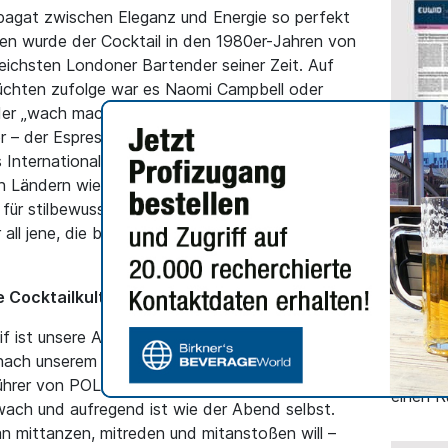
pagat zwischen Eleganz und Energie so perfekt
den wurde der Cocktail in den 1980er-Jahren von
sreichsten Londoner Bartender seiner Zeit. Auf
chten zufolge war es Naomi Campbell oder
er „wach macht und abliefert“, mixte er Vodka,
ör – der Espresso Martini war geboren. Heute
ks International Cocktail Report weltweit zu den
in Ländern wie Großbritannien oder Australien
ALLGEME
l für stilbewusste Feinschmecker – und dank
Deuts
all jene, die bewusst alkoholfrei genießen
verze
Jahre
 Cocktailkultur
Bei Bie
Absatz 
itif ist unsere Antwort auf den Wunsch nach
Schaum
ach unserem Credo Never Miss Out“, sagt Philip
Wasser,
hrer von POLLY. „Wir wollten einen Drink
einen R
wach und aufregend ist wie der Abend selbst.
an mittanzen, mitreden und mitanstoßen will –