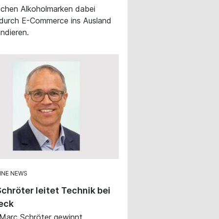
schen Alkoholmarken dabei
 durch E-Commerce ins Ausland
ndieren.
INE NEWS
chröter leitet Technik bei
eck
 Marc Schröter gewinnt