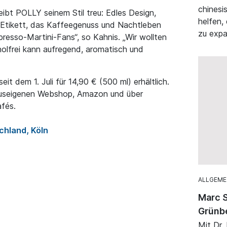
chinesi
eibt POLLY seinem Stil treu: Edles Design,
helfen,
n Etikett, das Kaffeegenuss und Nachtleben
zu expa
Espresso-Martini-Fans“, so Kahnis. „Wir wollten
oholfrei kann aufregend, aromatisch und
it dem 1. Juli für 14,90 € (500 ml) erhältlich.
hauseigenen Webshop, Amazon und über
fés.
chland, Köln
ALLGEME
Marc S
Grünb
Mit Dr.