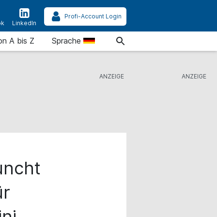
Profi-Account Login
ok
LinkedIn
on A bis Z
Sprache
uncht
ür
ni