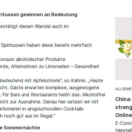
pirituosen gewinnen an Bedeutung
estätigt diesen Wandel auch im
r Spirituosen haben diese bereits mehrfach
Konsum alkoholischer Produkte
rde, Alternativen zu Limonaden – Gesundheit
chbedeutend mit Apfelschorle“, so Kahnis. „Heute
recht. Gäste erwarten komplexe, ausgewogene
ALLGEME
i. Für Bars und Restaurants heißt das: Alkoholfrei
China:
nicht zur Ausnahme. Genau hier setzen wir mit
streng
tionieren in anspruchsvollen Cocktails
Online
h noch gut aus im Regal.“
E-Comme
olle Sommernächte
Herstel