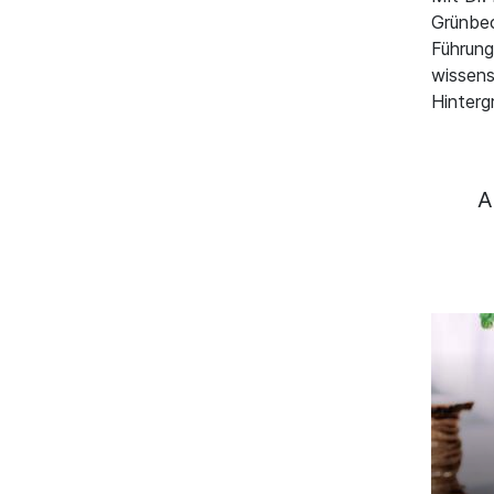
Grünbec
Führung
wissens
Hinterg
A