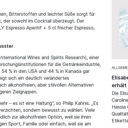
n, Bitterstoffen und leichter Süße sorgt für
der sowohl im Cocktail überzeugt. Der
Y Espresso Aperitif + 5 cl frischer Espresso,
usster
nternational Wines and Spirits Research), einer
rschungsinstitutionen für die Getränkeindustrie,
ALLGEME
, 54 % in den USA und 44 % in Kanada gar
Elisab
igt sich ein deutlich verändertes
 alkoholfreien, aber stilvollen Alternativen
erhält
geren Zielgruppen.
Die Eli
Carolin
ehr – es ist eine Haltung“, so Philip Kahnis. „Es
Hassia 
verzichten, sondern bewusst zu wählen. Viele
Qualitä
lich zur alkoholfreien Option, weil sie ihren
Etikett
gen Sport, Familie oder einfach, weil sie am