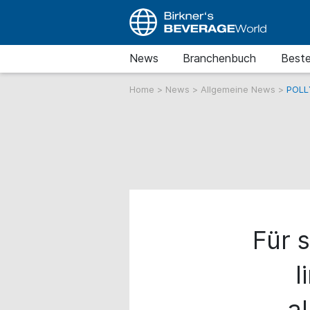
News
Branchenbuch
Beste
Home
>
News
>
Allgemeine News
>
POLLY
Für 
l
a