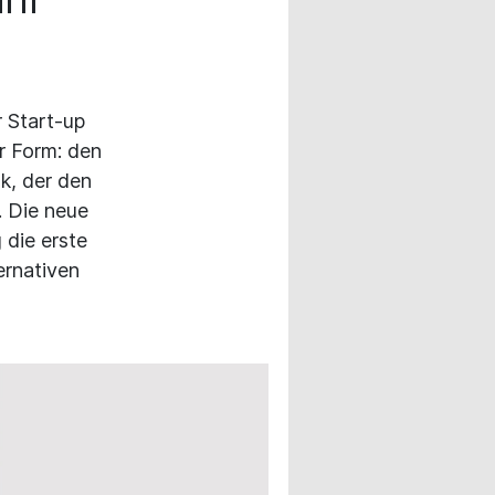
r Start-up
er Form: den
nk, der den
. Die neue
 die erste
ernativen