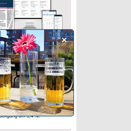
+
INE NEWS
cher Behälterglasmarkt
ichnet einen schwächeren
sauftakt
r und Spirituosen sank der
um 1,1 %, bei Wein und
wein um 8,6 %. Das Segment
 Milch und Saft verzeichnete
ückgang um 5,4 %.