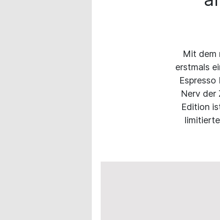
Mit dem n
erstmals ei
Espresso M
Nerv der 
Edition i
limitiert