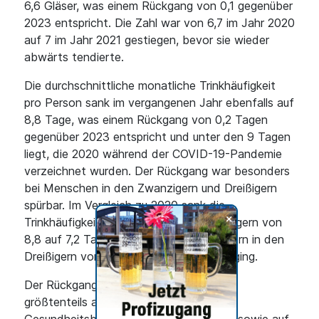
6,6 Gläser, was einem Rückgang von 0,1 gegenüber
2023 entspricht. Die Zahl war von 6,7 im Jahr 2020
auf 7 im Jahr 2021 gestiegen, bevor sie wieder
abwärts tendierte.
Die durchschnittliche monatliche Trinkhäufigkeit
pro Person sank im vergangenen Jahr ebenfalls auf
8,8 Tage, was einem Rückgang von 0,2 Tagen
gegenüber 2023 entspricht und unter den 9 Tagen
liegt, die 2020 während der COVID-19-Pandemie
verzeichnet wurden. Der Rückgang war besonders
bei Menschen in den Zwanzigern und Dreißigern
spürbar. Im Vergleich zu 2020 sank die
+
Trinkhäufigkeit bei Frauen in den Zwanzigern von
8,8 auf 7,2 Tage, während sie bei Männern in den
Dreißigern von 10,2 auf 9,3 Tage zurückging.
Der Rückgang des Alkoholkonsums wird
größtenteils auf ein wachsendes