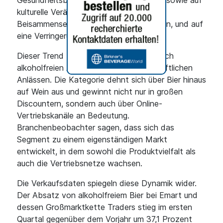
Gesundheitsbewusstsein zurückgeführt, sowie auf
kulturelle Veränderungen, die geselliges
Beisammensein ohne Alkohol begünstigen, und auf
eine Verringerung von Firmenfeiern.
Dieser Trend beflügelt die Nachfrage nach
alkoholfreien Alternativen bei gesellschaftlichen
Anlässen. Die Kategorie dehnt sich über Bier hinaus
auf Wein aus und gewinnt nicht nur in großen
Discountern, sondern auch über Online-
Vertriebskanäle an Bedeutung.
Branchenbeobachter sagen, dass sich das
Segment zu einem eigenständigen Markt
entwickelt, in dem sowohl die Produktvielfalt als
auch die Vertriebsnetze wachsen.
Die Verkaufsdaten spiegeln diese Dynamik wider.
Der Absatz von alkoholfreiem Bier bei Emart und
dessen Großmarktkette Traders stieg im ersten
Quartal gegenüber dem Vorjahr um 37,1 Prozent