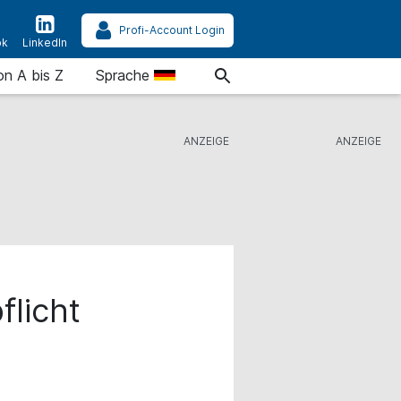
Profi-Account Login
ok
LinkedIn
on A bis Z
Sprache
flicht