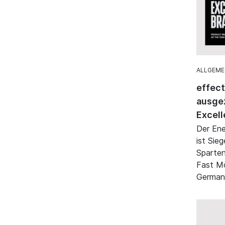
ALLGEME
effec
ausgez
Excell
Der Ene
ist Sie
Sparten
Fast M
German