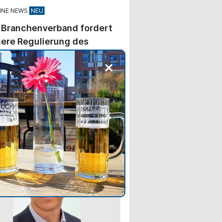
INE NEWS
 Branchenverband fordert
ere Regulierung des
-Verkaufs von Spirituosen
+
rce-Plattformen sollen kleinere
ler stärker unterstützen und
schen Alkoholmarken dabei
 durch E-Commerce ins Ausland
ndieren.