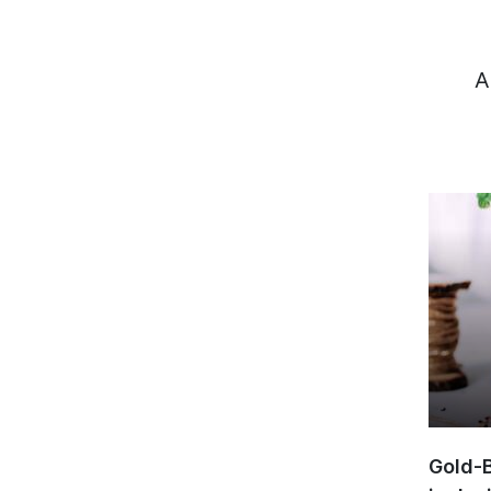
A
Gold-B