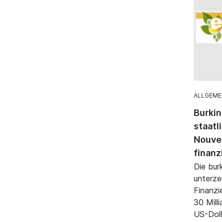
ALLGEME
Burkin
staatl
Nouvel
finanz
Die bur
unterze
Finanzi
30 Mill
US-Doll