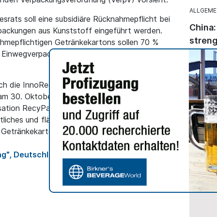
ALLGEME
ats soll eine subsidiäre Rücknahmepflicht bei
China:
ackungen aus Kunststoff eingeführt werden.
streng
hmepflichtigen Getränkekartons sollen 70 %
Online
en Einwegverpackungen aus Kunststoff
E-Comme
Herstel
ch die InnoRecycling AG und die
chinesi
m 30. Oktober 2025 auf eine Absichtserklärung
helfen,
sation RecyPac baut im Auftrag seiner
zu expa
eitliches und flächendeckendes Recyclingsystem
 Getränkekartons auf.
g", Deutschland, Gernsbach