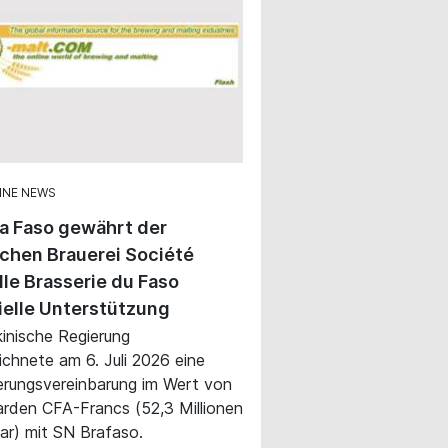
INE NEWS
a Faso gewährt der
ichen Brauerei Société
le Brasserie du Faso
ielle Unterstützung
kinische Regierung
ichnete am 6. Juli 2026 eine
erungsvereinbarung im Wert von
iarden CFA-Francs (52,3 Millionen
ar) mit SN Brafaso.