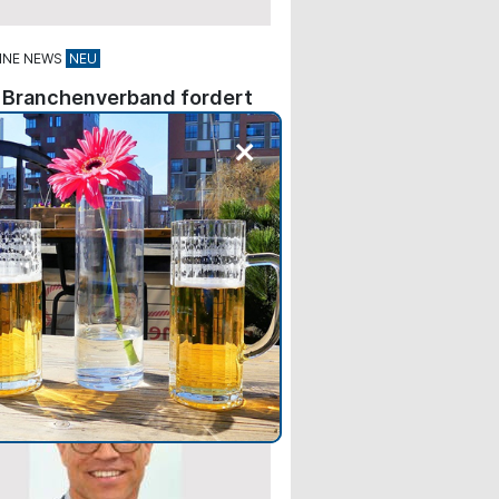
INE NEWS
 Branchenverband fordert
ere Regulierung des
+
-Verkaufs von Spirituosen
rce-Plattformen sollen kleinere
ler stärker unterstützen und
schen Alkoholmarken dabei
 durch E-Commerce ins Ausland
ndieren.