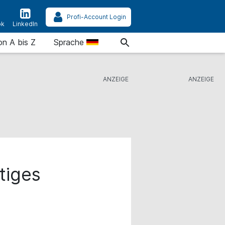
Profi-Account Login
ok
LinkedIn
on A bis Z
Sprache
tiges