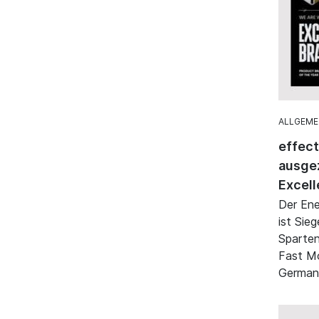
ALLGEME
effec
ausgez
Excell
Der Ene
ist Sie
Sparten
Fast M
German