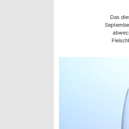
Das die
September 
abwech
Fleisch