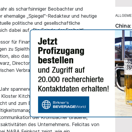
Jahr als scharfsinniger Beobachter und
er ehemalige „Spiegel"-Redakteur und heutige
ALLGEME
elle politische und gesellschaftliche
China:
ch dabei auf „Die Feinde der Freiheit“.
streng
Online
fessor für Finance und Wirtschaftstheorie und
gen zu Spieltheorie und Finanzen bekannt. Er
E-Comme
tition, also das Zusammenspiel von Konkurrenz
Herstel
warz, Director Consumer Panel Services GfK,
chinesi
zwischen Verbraucherbudget und dem Wunsch
helfen,
zu expa
 Jahr spannende Praxis-Insights geben: Mario
 Kloster Kitchen, eine Marke der curameo AG,
dacht und zum Erfolg gemacht werden kann.
ltigkeitsmanagement und Pia Munschek-Jung,
kommunikation der Krombacher Brauerei,
tsaktivitäten des Unternehmens. Felicitas von
bei NABA Feinkost zeigt, wie ein