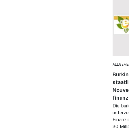
ALLGEME
Burkin
staatl
Nouvel
finanz
Die bur
unterze
Finanzi
30 Mill