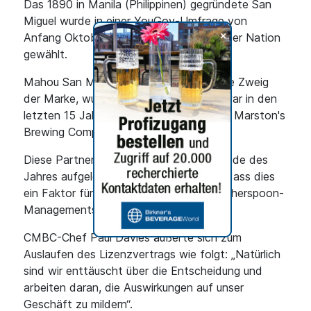
Das 1890 in Manila (Philippinen) gegründete San
Miguel wurde in einer YouGov-Umfrage von
+
Anfang Oktober zum beliebtesten Bier der Nation
gewählt.
Mahou San Miguel (MSM), der spanische Zweig
der Marke, wurde 1953 gegründet und war in den
letzten 15 Jahren Partner von Carlsberg Marston's
Brewing Company (CMBC).
Diese Partnerschaft wird jedoch zum Ende des
Jahres aufgelöst, und viele spekulieren, dass dies
ein Faktor für die Entscheidung des Wetherspoon-
Managements ist.
CMBC-Chef Paul Davies äußerte sich zum
Auslaufen des Lizenzvertrags wie folgt: „Natürlich
sind wir enttäuscht über die Entscheidung und
arbeiten daran, die Auswirkungen auf unser
Geschäft zu mildern“.