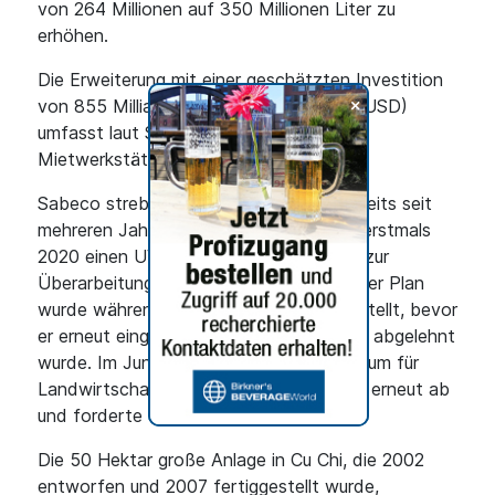
von 264 Millionen auf 350 Millionen Liter zu
erhöhen.
Die Erweiterung mit einer geschätzten Investition
+
von 855 Milliarden VND (32,4 Millionen USD)
umfasst laut Sabeco auch den Bau von
Mietwerkstätten für die Produktion.
Sabeco strebt diese Modernisierung bereits seit
mehreren Jahren an. Der Brauer reichte erstmals
2020 einen UVP-Antrag ein, der jedoch zur
Überarbeitung zurückgeschickt wurde. Der Plan
wurde während der Pandemie zurückgestellt, bevor
er erneut eingereicht und 2023 ebenfalls abgelehnt
wurde. Im Juni 2025 lehnte das Ministerium für
Landwirtschaft und Umwelt den Antrag erneut ab
und forderte weitere Änderungen.
Die 50 Hektar große Anlage in Cu Chi, die 2002
entworfen und 2007 fertiggestellt wurde,