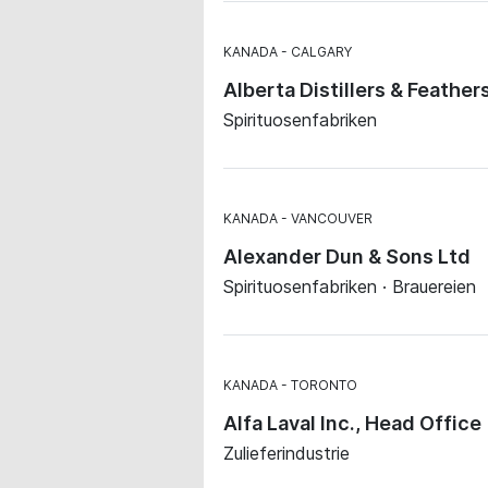
KANADA
CALGARY
Alberta Distillers & Feathe
Spirituosenfabriken
KANADA
VANCOUVER
Alexander Dun & Sons Ltd
Spirituosenfabriken · Brauereien
KANADA
TORONTO
Alfa Laval Inc., Head Office
Zulieferindustrie