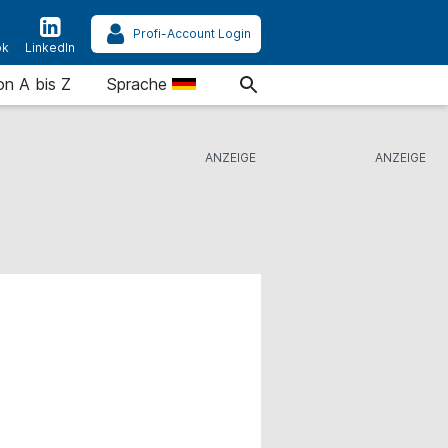
Profi-Account Login
ok
LinkedIn
on A bis Z
Sprache