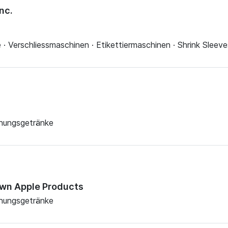
nc.
· Verschliessmaschinen · Etikettiermaschinen · Shrink Sleeve
chungsgetränke
own Apple Products
chungsgetränke