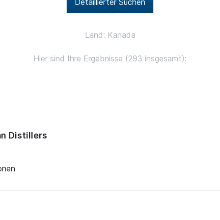
Detaillierter Suchen
Land: Kanada
Hier sind Ihre Ergebnisse (293 insgesamt):
 Distillers
ionen