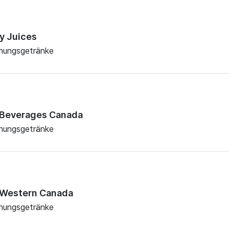
ey Juices
chungsgetränke
e Beverages Canada
chungsgetränke
e Western Canada
chungsgetränke