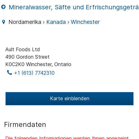
Mineralwasser, Säfte und Erfrischungsgetr
Nordamerika ›
Kanada
›
Winchester
Ault Foods Ltd
490 Gordon Street
K0C2K0 Winchester, Ontario
+1 (613) 7742310
Karte einblenden
Firmendaten
Die folgenden Informationen werden Ihnen angezeigt,