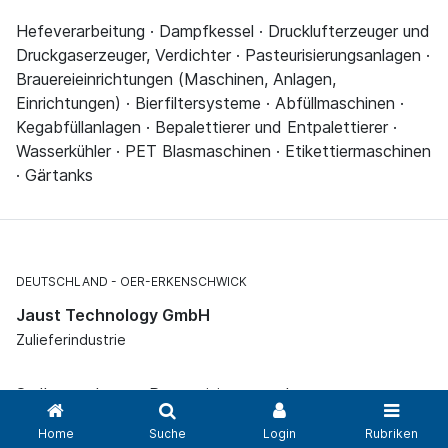
Hefeverarbeitung · Dampfkessel · Drucklufterzeuger und
Druckgaserzeuger, Verdichter · Pasteurisierungsanlagen ·
Brauereieinrichtungen (Maschinen, Anlagen,
Einrichtungen) · Bierfiltersysteme · Abfüllmaschinen ·
Kegabfüllanlagen · Bepalettierer und Entpalettierer ·
Wasserkühler · PET Blasmaschinen · Etikettiermaschinen
· Gärtanks
DEUTSCHLAND
OER-ERKENSCHWICK
Jaust Technology GmbH
Zulieferindustrie
Sudhausanlagen · Pasteurisierungsanlagen ·
Gasthausbrauereien · Keganlagen · Kegabfüllanlagen ·
Home
Suche
Login
Rubriken
Kegreinigungsanlagen · Transportanlagen,