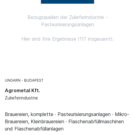
Bezugsquellen der Zulieferindustrie -
Pasteurisierungsanlagen
Hier sind Ihre Ergebnisse (117 insgesamt):
UNGARN
BUDAPEST
Agrometal Kft.
Zulieferindustrie
Brauereien, komplette · Pasteurisierungsanlagen · Mikro-
Brauereien, Kleinbrauereien · Flaschenabfüllmaschinen
und Flaschenabfüllanlagen