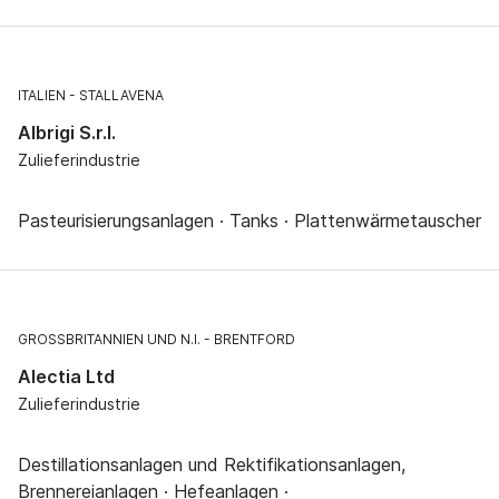
ITALIEN
STALLAVENA
Albrigi S.r.l.
Zulieferindustrie
Pasteurisierungsanlagen · Tanks · Plattenwärmetauscher
GROSSBRITANNIEN UND N.I.
BRENTFORD
Alectia Ltd
Zulieferindustrie
Destillationsanlagen und Rektifikationsanlagen,
Brennereianlagen · Hefeanlagen ·