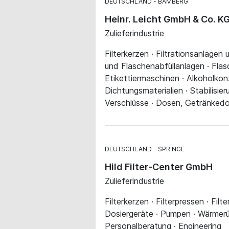
DEUTSCHLAND
BAMBERG
Heinr. Leicht GmbH & Co. K
Zulieferindustrie
Filterkerzen · Filtrationsanlagen 
und Flaschenabfüllanlagen · Flas
Etikettiermaschinen · Alkoholkon
Dichtungsmaterialien · Stabilisie
Verschlüsse · Dosen, Getränkedos
DEUTSCHLAND
SPRINGE
Hild Filter-Center GmbH
Zulieferindustrie
Filterkerzen · Filterpressen · Filte
Dosiergeräte · Pumpen · Wärmer
Personalberatung · Engineering