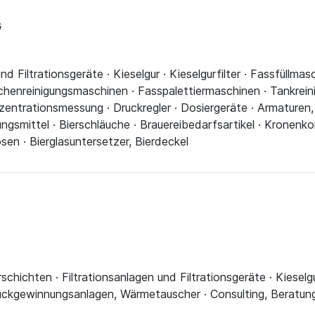
G
und Filtrationsgeräte · Kieselgur · Kieselgurfilter · Fassfüllm
chenreinigungsmaschinen · Fasspalettiermaschinen · Tankrein
zentrationsmessung · Druckregler · Dosiergeräte · Armaturen,
rungsmittel · Bierschläuche · Brauereibedarfsartikel · Kronenk
en · Bierglasuntersetzer, Bierdeckel
rschichten · Filtrationsanlagen und Filtrationsgeräte · Kieselgurf
ückgewinnungsanlagen, Wärmetauscher · Consulting, Beratun