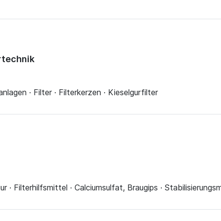
rtechnik
en · Filter · Filterkerzen · Kieselgurfilter
ur · Filterhilfsmittel · Calciumsulfat, Braugips · Stabilisierungsm