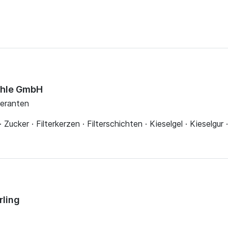
ühle GmbH
feranten
Zucker · Filterkerzen · Filterschichten · Kieselgel · Kieselgur ·
rling