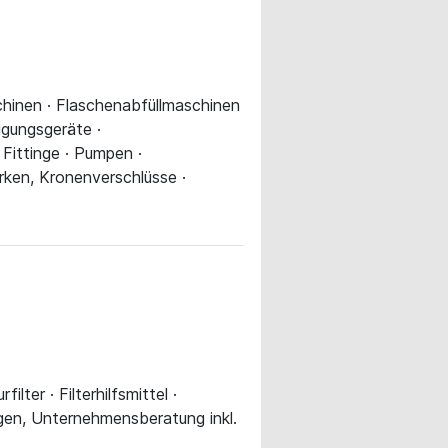
aschinen · Flaschenabfüllmaschinen
igungsgeräte ·
 Fittinge · Pumpen ·
orken, Kronenverschlüsse ·
ilter · Filterhilfsmittel ·
gen, Unternehmensberatung inkl.