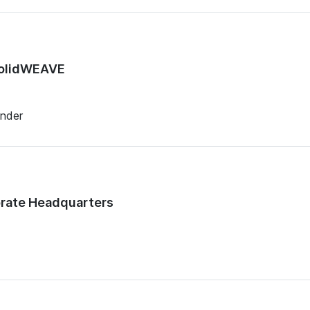
 SolidWEAVE
änder
orate Headquarters