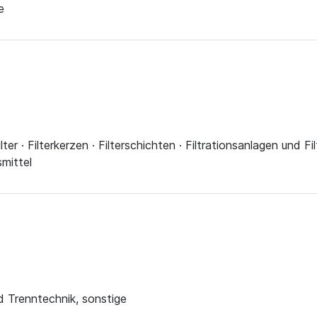
e
lter · Filterkerzen · Filterschichten · Filtrationsanlagen und Fi
smittel
und Trenntechnik, sonstige