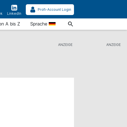
Profi-Account Login
ok
LinkedIn
on A bis Z
Sprache