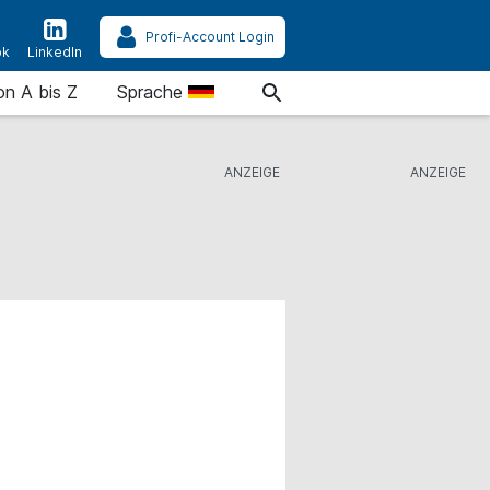
Profi-Account Login
ok
LinkedIn
on A bis Z
Sprache