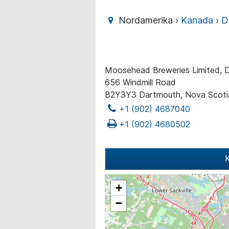
Nordamerika ›
Kanada
›
D
Moosehead Breweries Limited, 
656 Windmill Road
B2Y3Y3 Dartmouth, Nova Scoti
+1 (902) 4687040
+1 (902) 4680502
K
+
−