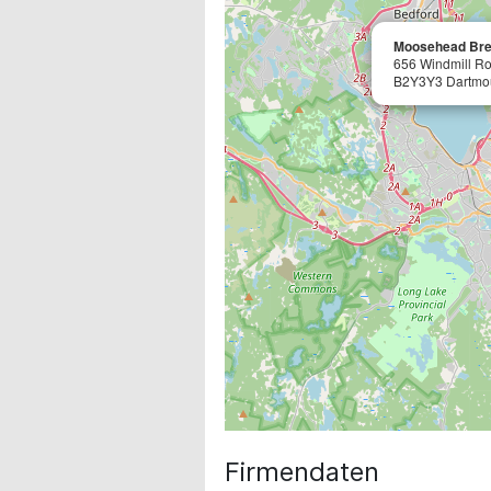
Moosehead Brew
656 Windmill R
B2Y3Y3 Dartmou
Firmendaten