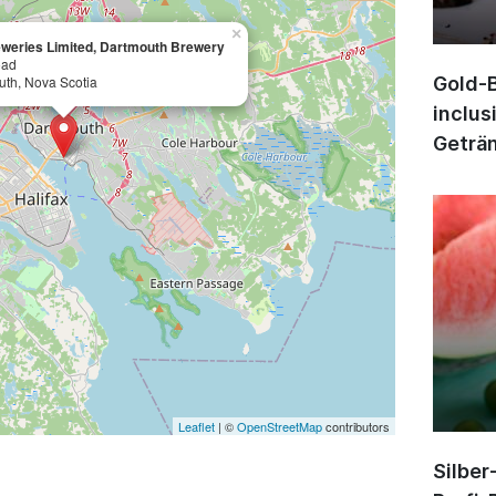
×
eries Limited, Dartmouth Brewery
oad
th, Nova Scotia
Gold-B
inclus
Geträn
Leaflet
| ©
OpenStreetMap
contributors
Silber