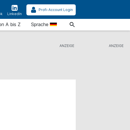
Profi-Account Login
ok
LinkedIn
on A bis Z
Sprache