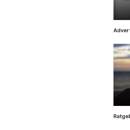
Advert
Ratge