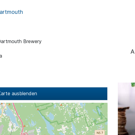
artmouth
Dartmouth Brewery
A
a
arte ausblenden