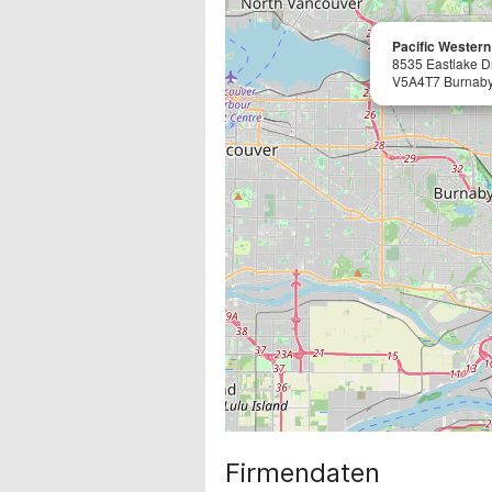
Pacific Wester
8535 Eastlake D
V5A4T7 Burnaby,
Firmendaten