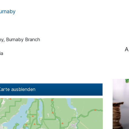
urnaby
ny, Burnaby Branch
A
ia
arte ausblenden