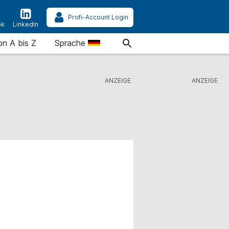
Profi-Account Login
ok
LinkedIn
on A bis Z
Sprache