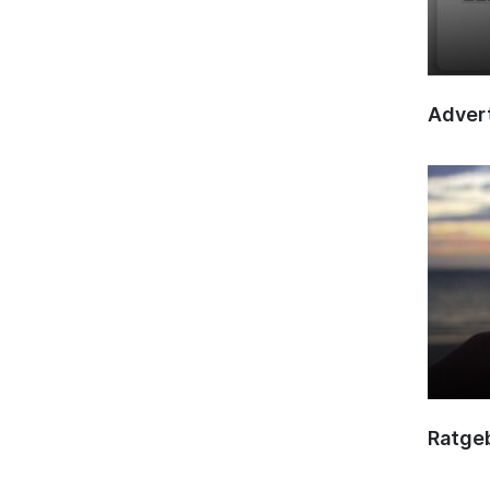
Advert
Ratge