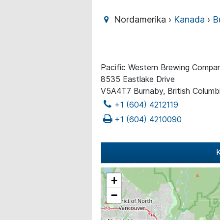
Nordamerika ›
Kanada
›
B
Pacific Western Brewing Compa
8535 Eastlake Drive
V5A4T7 Burnaby, British Columb
+1 (604) 4212119
+1 (604) 4210090
K
+
−