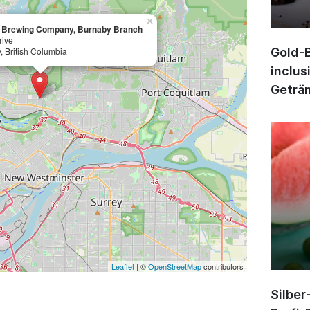
×
n Brewing Company, Burnaby Branch
rive
 British Columbia
Gold-B
inclus
Geträn
Leaflet
| ©
OpenStreetMap
contributors
Silber