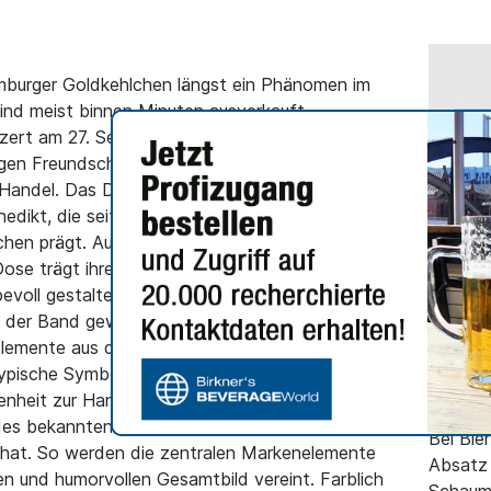
amburger Goldkehlchen längst ein Phänomen im
sind meist binnen Minuten ausverkauft.
nzert am 27. September in Hamburg kommt nun
ngen Freundschaft zu Holsten EDEL die
Handel. Das Design der Sonderedition stammt
dikt, die seit der ersten Stunde den visuellen
hen prägt. Auch hier ist unverkennbar: Das sind
ose trägt ihre kreative, humorvolle Handschrift.
ebevoll gestaltete Vögel, die längst zu einem
ALLGEME
der Band geworden sind. Ergänzt wird das
 Elemente aus dem Logo der Goldkehlchen wie
Deuts
pische Symbole wie Anker und Meerjungfrau
verze
enheit zur Hansestadt. Ein besonderes Detail ist
Jahre
des bekannten Holsten-Ritters selbstbewusst
Bei Bie
hat. So werden die zentralen Markenelemente
Absatz 
en und humorvollen Gesamtbild vereint. Farblich
Schaum