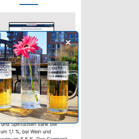
+
INE NEWS
cher Behälterglasmarkt
ichnet einen schwächeren
sauftakt
r und Spirituosen sank der
um 1,1 %, bei Wein und
wein um 8,6 %. Das Segment