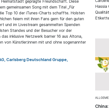
Carolin
r Heimatstadt geprägte Freundschaft. Diese
Hassia 
einem gemeinsamen Song mit dem Titel „Für
Qualitä
 die Top 10 der iTunes-Charts schaffte. Holsten
Etikett
chen feiern mit ihren Fans gern für den guten
ert und im Livestream gesammelten Spenden
sten Standes und der Besucher vor der
 das inklusive Netzwerk barner 16 aus Altona,
en von Künstler:innen mit und ohne sogenannter
AG, Carlsberg Deutschland Gruppe,
ALLGEME
China: