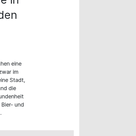
 den
hen eine
 zwar im
ine Stadt,
und die
bundenheit
 Bier- und
.