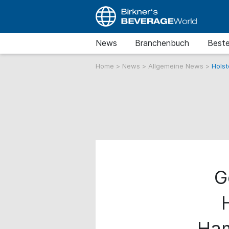
News
Branchenbuch
Beste
Home
>
News
>
Allgemeine News
>
Holst
G
Ham