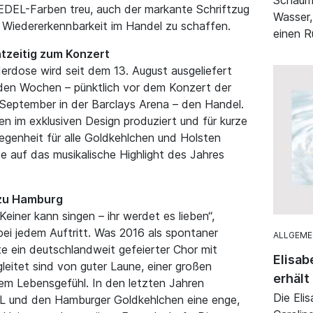
 EDEL-Farben treu, auch der markante Schriftzug
Wasser,
e Wiedererkennbarkeit im Handel zu schaffen.
einen R
htzeitig zum Konzert
erdose wird seit dem 13. August ausgeliefert
nden Wochen – pünktlich vor dem Konzert der
September in der Barclays Arena – den Handel.
 im exklusiven Design produziert und für kurze
elegenheit für alle Goldkehlchen und Holsten
e auf das musikalische Highlight des Jahres
 zu Hamburg
einer kann singen – ihr werdet es lieben“,
i jedem Auftritt. Was 2016 als spontaner
ALLGEME
 ein deutschlandweit gefeierter Chor mit
Elisab
eitet sind von guter Laune, einer großen
erhält
m Lebensgefühl. In den letzten Jahren
Die Eli
L und den Hamburger Goldkehlchen eine enge,