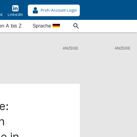
Profi-Account Login
ok
LinkedIn
on A bis Z
Sprache
e:
n
e in