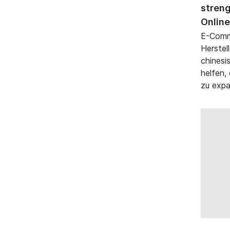
streng
Online
E-Comme
Herstel
chinesi
helfen,
zu expa