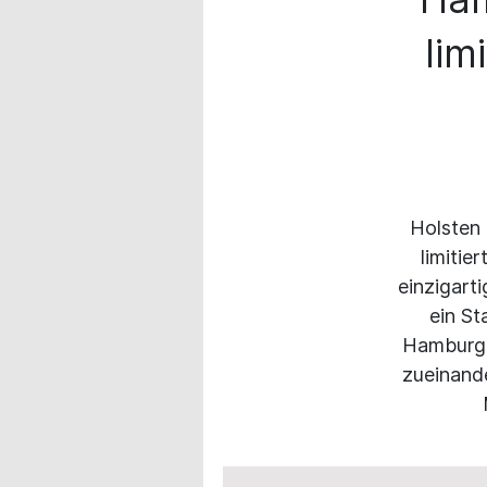
lim
Holsten
limitie
einzigart
ein St
Hamburger
zueinande