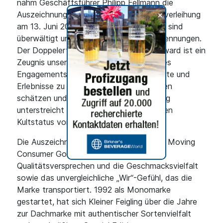
nahm Geschäftsführer Philipp Fellmann die
+
Auszeichnungen bei der feierlichen Preisverleihung
am 13. Juni 2024 in Berlin entgegen. „Wir sind
überwältigt und dankbar für diese Anerkennungen.
Der Doppelerfolg beim German Brand Award ist ein
Zeugnis unserer Leidenschaft und unseres
Engagements, außergewöhnliche Produkte und
Erlebnisse zu schaffen, die unsere Kunden
schätzen und lieben. Die doppelte Ehrung
unterstreicht die innovative Kraft und den
Kultstatus von Kleiner Feigling.“
Die Auszeichnung in der Kategorie „Fast Moving
Consumer Goods“ würdigt das hohe
Qualitätsversprechen und die Geschmacksvielfalt
sowie das unvergleichliche „Wir“-Gefühl, das die
Marke transportiert. 1992 als Monomarke
gestartet, hat sich Kleiner Feigling über die Jahre
zur Dachmarke mit authentischer Sortenvielfalt