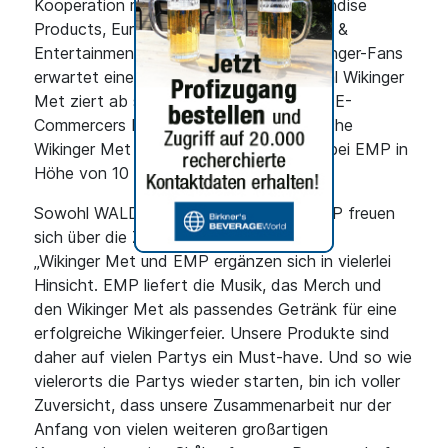
Kooperation mit EMP Exclusive Merchandise
Products, Europas Nr. 1 in Sachen Rock- &
Entertainmentmerchandising, nahe. Wikinger-Fans
erwartet eine Überraschung: Den Original Wikinger
Met ziert ab sofort ein Überhänger des E-
Commercers EMP. Beim Kauf einer Flasche
Wikinger Met erhalten sie einen Rabatt bei EMP in
Höhe von 10 Euro.
Sowohl WALDEMAR BEHN als auch EMP freuen
sich über die Zusammenarbeit.
„Wikinger Met und EMP ergänzen sich in vielerlei
Hinsicht. EMP liefert die Musik, das Merch und
den Wikinger Met als passendes Getränk für eine
erfolgreiche Wikingerfeier. Unsere Produkte sind
daher auf vielen Partys ein Must-have. Und so wie
vielerorts die Partys wieder starten, bin ich voller
Zuversicht, dass unsere Zusammenarbeit nur der
Anfang von vielen weiteren großartigen