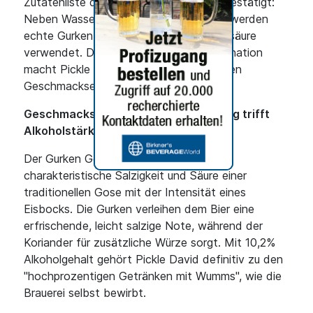
Zutatenliste der Braumanufaktur Hertl bestätigt:
Neben Wasser, Malz, Hopfen und Hefe werden
echte Gurken, Salz, Koriander und Milchsäure
verwendet. Diese ungewöhnliche Kombination
macht Pickle David zu einem einzigartigen
Geschmackserlebnis.
Geschmacksprofil: Salzige Erfrischung trifft
Alkoholstärke
Der Gurken Gose Eisbock verbindet die
charakteristische Salzigkeit und Säure einer
traditionellen Gose mit der Intensität eines
Eisbocks. Die Gurken verleihen dem Bier eine
erfrischende, leicht salzige Note, während der
Koriander für zusätzliche Würze sorgt. Mit 10,2%
Alkoholgehalt gehört Pickle David definitiv zu den
"hochprozentigen Getränken mit Wumms", wie die
Brauerei selbst bewirbt.