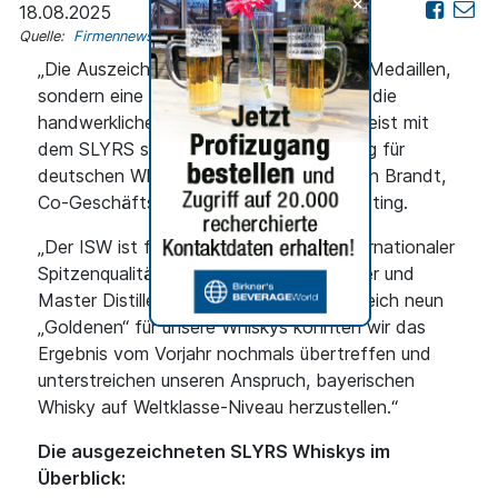
+
18.08.2025
Quelle:
Firmennews
„Die Auszeichnungen sind weit mehr als Medaillen,
sondern eine großartige Bestätigung für die
handwerkliche Qualität und den Pioniergeist mit
dem SLYRS seit über 20 Jahren den Weg für
deutschen Whisky ebnet“, erklärt Steffen Brandt,
Co-Geschäftsführer für Sales und Marketing.
„Der ISW ist für uns ein Gradmesser internationaler
Spitzenqualität“, ergänzt Geschäftsführer und
Master Distiller Hans Kemenater. „Mit gleich neun
„Goldenen“ für unsere Whiskys konnten wir das
Ergebnis vom Vorjahr nochmals übertreffen und
unterstreichen unseren Anspruch, bayerischen
Whisky auf Weltklasse-Niveau herzustellen.“
Die ausgezeichneten SLYRS Whiskys im
Überblick: