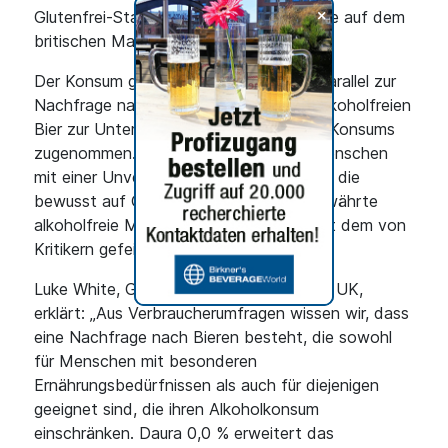
+
Glutenfrei-Status – eine Kombination, die auf dem
britischen Markt selten ist.
Der Konsum glutenfreier Produkte hat parallel zur
Nachfrage nach einem hochwertigen, alkoholfreien
Bier zur Unterstützung eines maßvollen Konsums
zugenommen. Mit Daura 0,0 % steht Menschen
mit einer Unverträglichkeit oder solchen, die
bewusst auf Gluten verzichten, eine bewährte
alkoholfreie Marke zur Verfügung, die mit dem von
Kritikern gefeierten Daura verbunden ist.
Luke White, Geschäftsführer von Damm UK,
erklärt: „Aus Verbraucherumfragen wissen wir, dass
eine Nachfrage nach Bieren besteht, die sowohl
für Menschen mit besonderen
Ernährungsbedürfnissen als auch für diejenigen
geeignet sind, die ihren Alkoholkonsum
einschränken. Daura 0,0 % erweitert das