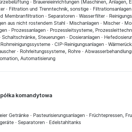
zebelüftung · Brauereieinrichtungen (Maschinen, Anlagen, Einr
ter · Filtration und Trenntechnik, sonstige · Filtrationsanlagen
nd Membranfiltration · Separatoren · Wasserfilter · Reinigun
en aus nicht rostendem Stahl · Mischanlagen · Mischer · Mon
en · Prozessanlagen · Prozessleitsysteme, Prozessleittechni
· Schaltschränke, Steuerungen · Dosieranlagen · Hefedosieru
 Rohrreinigungssysteme · CIP-Reinigungsanlagen · Wärmerüc
uscher · Rohrleitungssysteme, Rohre · Abwasserbehandlung
omation, Automatisierung
 Spółka komandytowa
reier Getränke · Pasteurisierungsanlagen · Früchtepressen, F
sgeräte · Separatoren · Edelstahltanks