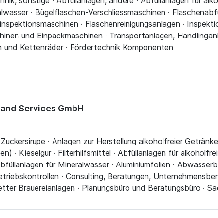
chnik, sonstige · Abfüllanlagen, andere · Abfüllanlagen für alk
eralwasser · Bügelflaschen-Verschliessmaschinen · Flaschenab
ninspektionsmaschinen · Flaschenreinigungsanlagen · Inspek
inen und Einpackmaschinen · Transportanlagen, Handlinganl
ten und Kettenräder · Fördertechnik Komponenten
 and Services GmbH
· Zuckersirupe · Anlagen zur Herstellung alkoholfreier Getränk
) · Kieselgur · Filterhilfsmittel · Abfüllanlagen für alkoholfr
 Abfüllanlagen für Mineralwasser · Aluminiumfolien · Abwasser
triebskontrollen · Consulting, Beratungen, Unternehmensbera
etter Brauereianlagen · Planungsbüro und Beratungsbüro · S