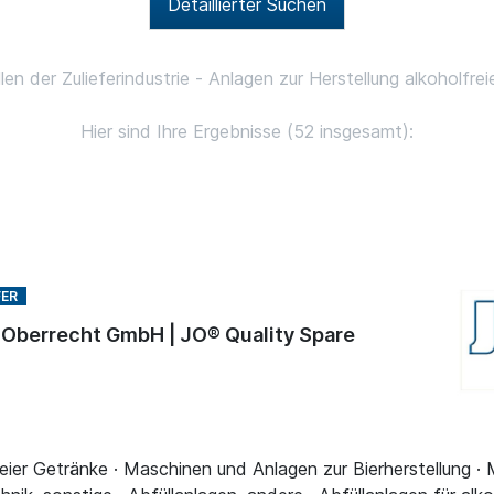
Detaillierter Suchen
en der Zulieferindustrie - Anlagen zur Herstellung alkoholfre
Hier sind Ihre Ergebnisse (52 insgesamt):
| Oberrecht GmbH | JO® Quality Spare
reier Getränke · Maschinen und Anlagen zur Bierherstellung ·