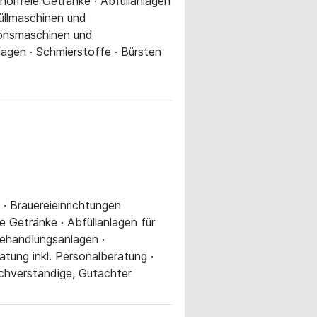
oholfreie Getränke · Abfüllanlagen
füllmaschinen und
tionsmaschinen und
agen · Schmierstoffe · Bürsten
e · Brauereieinrichtungen
eie Getränke · Abfüllanlagen für
behandlungsanlagen ·
tung inkl. Personalberatung ·
achverständige, Gutachter