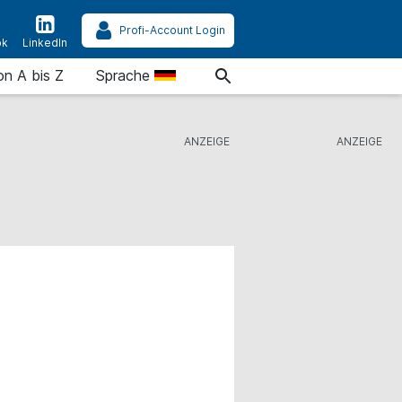
Profi-Account Login
ok
LinkedIn
on A bis Z
Sprache