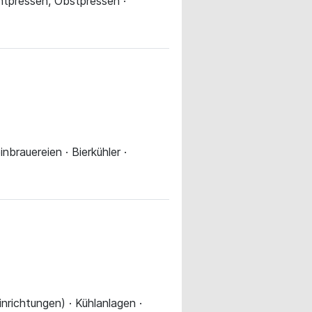
chtpressen, Obstpressen ·
nbrauereien · Bierkühler ·
nrichtungen) · Kühlanlagen ·