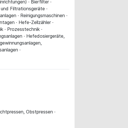
ichtungen) · Bierfilter ·
 und Filtrationsgeräte ·
gsanlagen · Reinigungsmaschinen ·
tagen · Hefe-Zellzähler ·
k · Prozesstechnik ·
ngsanlagen · Hefedosiergeräte,
kgewinnungsanlagen,
sanlagen ·
ruchtpressen, Obstpressen ·