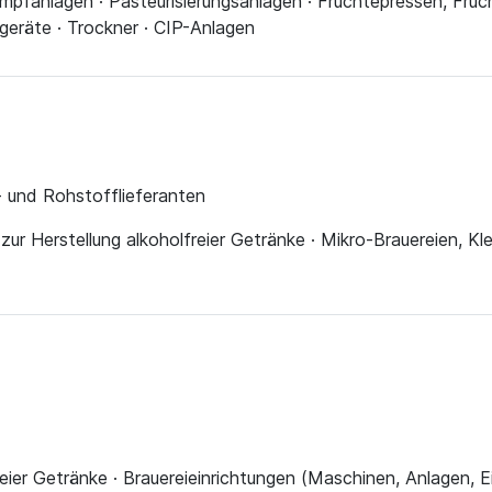
dampfanlagen · Pasteurisierungsanlagen · Früchtepressen, Fru
sgeräte · Trockner · CIP-Anlagen
z- und Rohstofflieferanten
ur Herstellung alkoholfreier Getränke · Mikro-Brauereien, Klei
eier Getränke · Brauereieinrichtungen (Maschinen, Anlagen, Ei