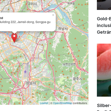
×
td
Gold-B
 Building 222, Jamsil-dong, Songpa-gu
inclus
Geträn
Leaflet
| ©
OpenStreetMap
contributors
Silber