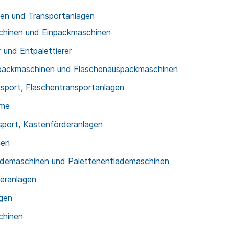
gen und Transportanlagen
chinen und Einpackmaschinen
r und Entpalettierer
npackmaschinen und Flaschenauspackmaschinen
nsport, Flaschentransportanlagen
eme
sport, Kastenförderanlagen
nen
lademaschinen und Palettenentlademaschinen
deranlagen
agen
chinen