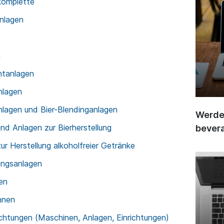
 komplette
nlagen
n
htanlagen
nlagen
nlagen und Bier-Blendinganlagen
Werden
nd Anlagen zur Bierherstellung
bever
r Herstellung alkoholfreier Getränke
rungsanlagen
en
nnen
ichtungen (Maschinen, Anlagen, Einrichtungen)