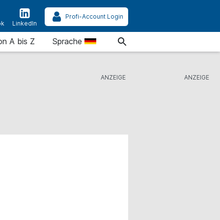
Profi-Account Login
ok
LinkedIn
on A bis Z
Sprache