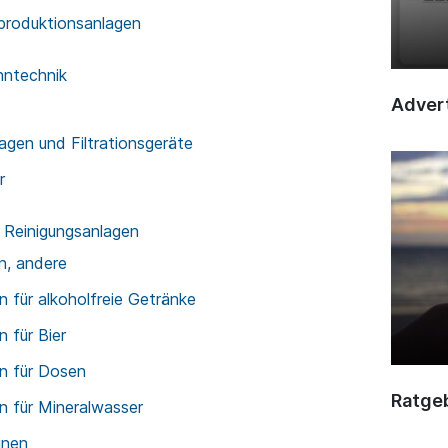
produktionsanlagen
enntechnik
Advert
lagen und Filtrationsgeräte
r
d Reinigungsanlagen
n, andere
n für alkoholfreie Getränke
n für Bier
en für Dosen
Ratge
n für Mineralwasser
inen