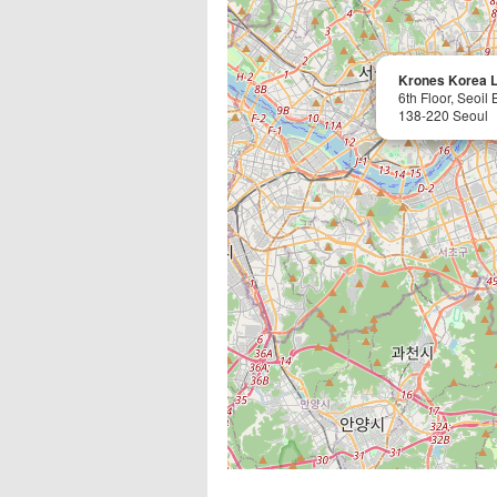
Krones Korea L
6th Floor, Seoil
138-220 Seoul