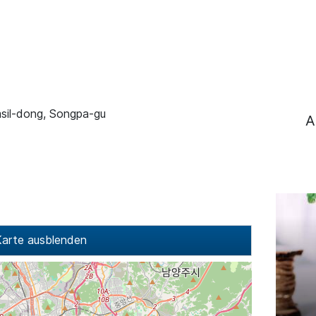
amsil-dong, Songpa-gu
A
arte ausblenden