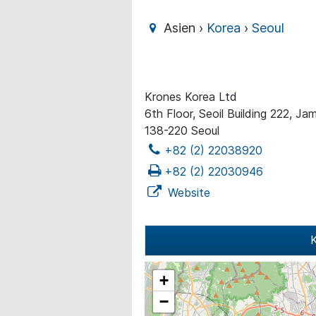
Asien ›
Korea
›
Seoul
Krones Korea Ltd
6th Floor, Seoil Building 222, J
138-220 Seoul
+82 (2) 22038920
+82 (2) 22030946
Website
K
+
−