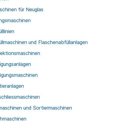
schinen für Neuglas
ungsmaschinen
llinien
üllmaschinen und Flaschenabfüllanlagen
pektionsmaschinen
nigungsanlagen
nigungsmaschinen
tieranlagen
schliessmaschinen
maschinen und Sortiermaschinen
chmaschinen