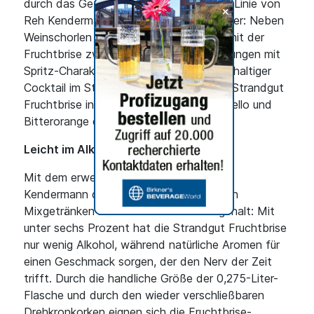
durch das Getränkeregal. Die Strandgut-Linie von
+
Reh Kendermann ist jetzt noch vielseitiger: Neben
Weinschorlen in Weiß und Rosé gibt es mit der
Fruchtbrise zwei neue Geschmacksrichtungen mit
Spritz-Charakter. Als aromatisierter weinhaltiger
Cocktail im Stil einer Weinschorle ist die Strandgut
Fruchtbrise in den Trend-Sorten Limoncello und
Bitterorange erhältlich.
Leicht im Alkohol, voll im Geschmack
Mit dem erweiterten Angebot folgt Reh
Kendermann dem Trend zu erfrischenden
Mixgetränken mit moderatem Alkoholgehalt: Mit
unter sechs Prozent hat die Strandgut Fruchtbrise
nur wenig Alkohol, während natürliche Aromen für
einen Geschmack sorgen, der den Nerv der Zeit
trifft. Durch die handliche Größe der 0,275-Liter-
Flasche und durch den wieder verschließbaren
Drehkronkorken eignen sich die Fruchtbrise-